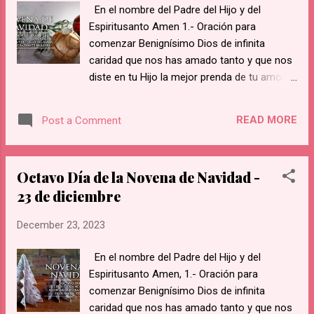
En el nombre del Padre del Hijo y del
promesas que hizo Jesús a Santa Margarita,
Espiritusanto Amen 1.- Oración para
y por medio de ella a todos los devotos de
comenzar Benignísimo Dios de infinita
su Sagrado Corazón: 1. Les daré todas las
caridad que nos has amado tanto y que nos
gracias necesarias a su estado. 2. Pondré
diste en tu Hijo la mejor prenda de tu amor,
paz en sus familias. 9. Les consolaré en sus
para que, encarnado y hecho nuestro
penas. 4. Seré su refugio seguro durante la
hermano en las entrañas de la Virgen,
vida, y, sobre todo, en la hora de la muerte. 5.
READ MORE
Post a Comment
naciese en un pesebre para nuestra salud y
Derramaré abundantes bendicion...
remedio; te damos gracias por tan inmenso
beneficio. En retorno, te ofrecemos, Señor,
Octavo Día de la Novena de Navidad -
el esfuerzo sincero para hacer de este
23 de diciembre
mundo tuyo y nuestro, un mundo más justo,
más fiel al gran mandamiento de amarnos
December 23, 2023
como hermanos. Concédenos, Señor, tu
ayuda para poderlo realizar. Te pedimos que
En el nombre del Padre del Hijo y del
esta Navidad, fiesta de paz y alegría, sea
Espiritusanto Amen, 1.- Oración para
para nuestra comunidad un estímulo, a fin de
comenzar Benignísimo Dios de infinita
que, viviendo como hermanos, busquemos
caridad que nos has amado tanto y que nos
más y más los caminos de la verdad, la