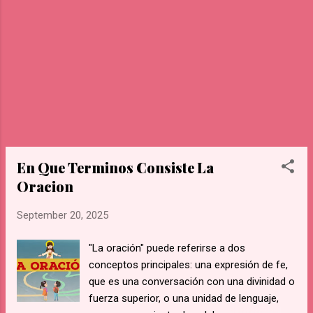
trabajos, sus negocios y finanzas, para que
sean siempre prósperos. Selles su casa, su
hogar, los lugares que visiten, para que estén
protegidos con el círculo de tu preciosa
sangre. Selles sus enemigos, para que se
alejen para siempre. Selles su integridad
física, para que sean invisibles ante cualquier
fuerza maligna que pueda dañarlos. Selles
su amor a Dios, para que siempre esté
presente en sus cor...
En Que Terminos Consiste La
Oracion
September 20, 2025
"La oración" puede referirse a dos
conceptos principales: una expresión de fe,
que es una conversación con una divinidad o
fuerza superior, o una unidad de lenguaje,