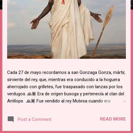
Cada 27 de mayo recordamos a san Gonzaga Gonza, mártir,
sirviente del rey, que, mientras era conducido a la hoguera
aherrojado con grilletes, fue traspasado con lanzas por los
verdugos. 🙏🏽 Era de origen busoga y pertenecía al clan del
Antílope. 🙏🏽 Fue vendido al rey Mutesa cuando era
pequeño, fue adscrito a los pajes reales y ya mayor, fue
encargado de la custodia de los prisioneros. 🙏🏽 Recibió
READ MORE
Post a Comment
instrucción religiosa de los Padres Blancos. 🙏🏽 Recibió el
bautismo al día siguiente del martirio de san José Mukasa,