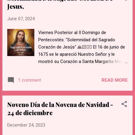
significado completo y expresan una idea.
Jesus,
Partes Principales: Generalm...
June 07, 2024
Viernes Posterior al II Domingo de
Pentecostés: "Solemnidad del Sagrado
Corazón de Jesús" 🙏🏻❤️‍🔥 El 16 de junio de
1675 se le apareció Nuestro Señor y le
mostró su Corazón a Santa Margarita María
de Alacoque. Su Corazón estaba rodeado de
llamas de amor, coronado de espinas, con
READ MORE
1 comment
una herida abierta de la cual brotaba sangre
y, del interior de su corazón, salía una cruz.
Santa Margarita escuchó a Nuestro Señor
Noveno Día de la Novena de Navidad -
decir: "He aquí el Corazón que tanto ha
24 de diciembre
amado a los hombres, y en cambio, de la
mayor parte de los hombres no recibe nada
December 24, 2023
más que ingratitud, irreverencia y desprecio,
en este sacramento de amor." He aquí las