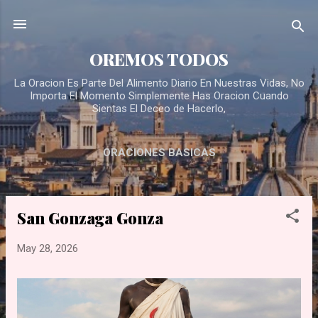
Skip to main content
OREMOS TODOS
La Oracion Es Parte Del Alimento Diario En Nuestras Vidas, No
Importa El Momento Simplemente Has Oracion Cuando
Sientas El Deceo de Hacerlo,
ORACIONES BASICAS
San Gonzaga Gonza
P
o
May 28, 2026
s
t
s