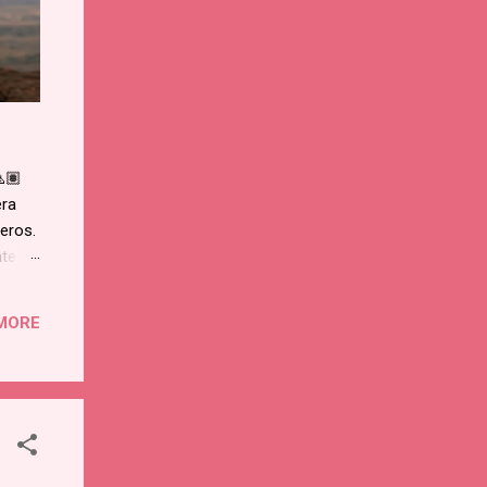
🏽
era
neros.
nte
enó
dea de
MORE
o en
Murió