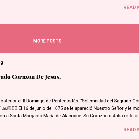
prendera el es lo mas lindo que hay en mi. (coro)
READ 
MORE POSTS
og
ado Corazon De Jesus,
Posterior al II Domingo de Pentecostés: "Solemnidad del Sagrado C
 🙏🏻❤️‍🔥 El 16 de junio de 1675 se le apareció Nuestro Señor y le m
ón a Santa Margarita María de Alacoque. Su Corazón estaba rodead
 amor, coronado de espinas, con una herida abierta de la cual brota
READ 
 del interior de su corazón, salía una cruz. Santa Margarita escuchó 
Señor decir: "He aquí el Corazón que tanto ha amado a los hombres,