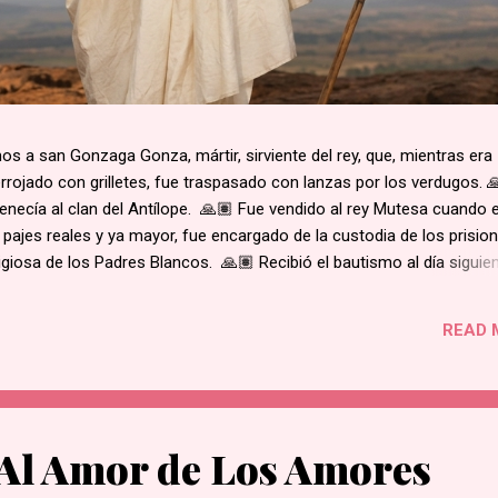
 a san Gonzaga Gonza, mártir, sirviente del rey, que, mientras era
rojado con grilletes, fue traspasado con lanzas por los verdugos. 
enecía al clan del Antílope. 🙏🏽 Fue vendido al rey Mutesa cuando 
 pajes reales y ya mayor, fue encargado de la custodia de los prisio
ligiosa de los Padres Blancos. 🙏🏽 Recibió el bautismo al día siguie
ukasa, en 1885. 🙏🏽 Cuando el rey de Burgunda, hoy Uganda, le ord
ó. Junto con otros mártires se le condujo en una marcha hacia la al
READ 
e su hogar. 🙏🏽 Según la costumbre, se ejecutaba a un prisioner
ue el primero en caer por el mal estado en que se encontraba. 🙏🏽 
decapitado y sus restos dejados al borde del camino....
Al Amor de Los Amores