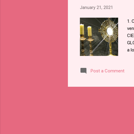
January 21, 2021
1. 
ven
CIE
GLO
a l
ala
glo
Post a Comment
jus
de 
pot
nue
ens
sie
fer