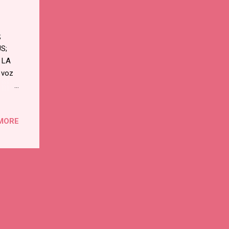
;
S;
 LA
 voz
, su
al
MORE
renda
¡Jesús
tianos