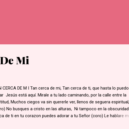
 De Mi
 CERCA DE M I Tan cerca de mi, Tan cerca de ti, que hasta lo puedo
ar Jesús está aquí. Mirale a tu lado caminando, por la calle entre la
titud, Muchos ciegos va sin quererle ver, llenos de seguera espiritual
ro) No busques a cristo en las alturas, Ni tampoco en la obscurida
ca de ti en tu corazon puedes adorar a tu Señor (coro) Le hablare 
ro al oido Le hablare las cosas que hay en mi y que solo el me