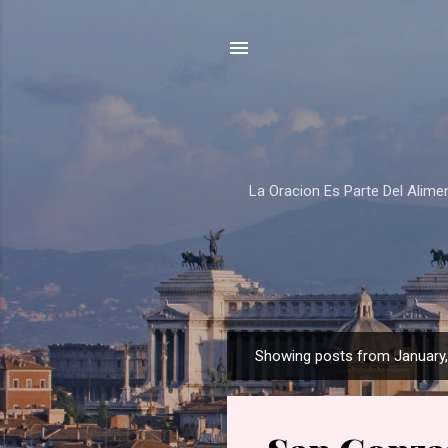
La Oracion Es Parte Del Alim
Showing posts from January
P
o
s
t