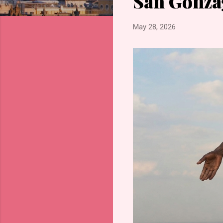
San Gonza
s
May 28, 2026