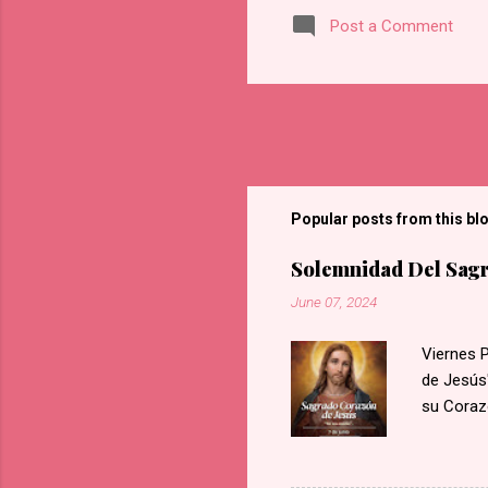
com
Post a Comment
Popular posts from this bl
Solemnidad Del Sagr
June 07, 2024
Viernes 
de Jesús"
su Coraz
llamas de
sangre y,
Nuestro 