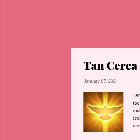
Tan Cerca
January 07, 2021
TAN
toc
mul
(co
cer
cla