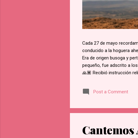
Cada 27 de mayo recordamos
conducido a la hoguera aher
Era de origen busoga y pert
pequeño, fue adscrito a los
🙏🏽 Recibió instrucción re
del martirio de san José M
retractarse de su fe, rehus
Post a Comment
Namugongo, a unos 60 kms d
cada cruce de camino, él f
en Lubawo, fue alanceado y 
Cantemos 