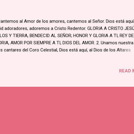
Cantemos al Amor de los amores, cantemos al Señor. Dios está aquí
id adoradores, adoremos a Cristo Redentor. GLORIA A CRISTO JESÚ
LOS Y TIERRA, BENDECID AL SEÑOR; HONOR Y GLORIA A TI, REY DE
RIA, AMOR POR SIEMPRE A TI, DIOS DEL AMOR. 2. Unamos nuestra
os cantares del Coro Celestial, Dios está aquí, al Dios de los Altares
bemos con gozo angelical. 3. Por nuestro amor oculto en el sagrario
ria y esplendor; para nuestro bien, queda en el santuario, esperando 
READ 
to y pecador. 4. Oh gran prodigio del amor divino, milagro sin igual; p
amistad, banquete al peregrino, do se come el Cordero celestial. 5. 
ente, Rey de las victorias! ¡A ti loor sin fin! ¡Canten tu poder, autor de
stras glorias, cielo y tierra hasta el último confín! 6. Tu nombre
alzamos y alabamos con toda nuestra voz. ¡Rey de majestad, por
mpre te aclamamos, y Señor de las almas, Cristo Dios! 7. Oh, sí cris
vorosos vamos a Cristo en el altar, y...