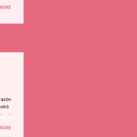
MORE
orazón
ostró
o de
ba
MORE
a
 y en