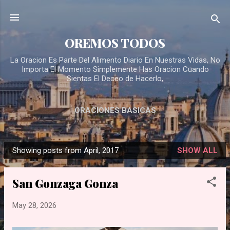
Skip to main content
OREMOS TODOS
La Oracion Es Parte Del Alimento Diario En Nuestras Vidas, No
Importa El Momento Simplemente Has Oracion Cuando
Sientas El Deceo de Hacerlo,
ORACIONES BASICAS
Showing posts from April, 2017
SHOW ALL
P
o
San Gonzaga Gonza
s
t
May 28, 2026
s