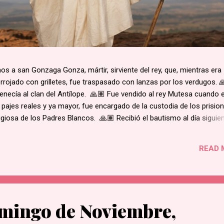
 a san Gonzaga Gonza, mártir, sirviente del rey, que, mientras era
rojado con grilletes, fue traspasado con lanzas por los verdugos. 
enecía al clan del Antílope. 🙏🏽 Fue vendido al rey Mutesa cuando 
 pajes reales y ya mayor, fue encargado de la custodia de los prisio
ligiosa de los Padres Blancos. 🙏🏽 Recibió el bautismo al día siguie
ukasa, en 1885. 🙏🏽 Cuando el rey de Burgunda, hoy Uganda, le ord
ó. Junto con otros mártires se le condujo en una marcha hacia la al
READ 
e su hogar. 🙏🏽 Según la costumbre, se ejecutaba a un prisioner
ue el primero en caer por el mal estado en que se encontraba. 🙏🏽 
decapitado y sus restos dejados al borde del camino....
mingo de Noviembre,