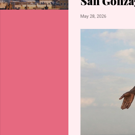
San Gonza
s
May 28, 2026