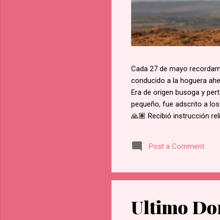
Cada 27 de mayo recordamos
conducido a la hoguera aher
Era de origen busoga y pert
pequeño, fue adscrito a los
🙏🏽 Recibió instrucción re
del martirio de san José M
retractarse de su fe, rehus
Post a Comment
Namugongo, a unos 60 kms d
cada cruce de camino, él f
en Lubawo, fue alanceado y 
Ultimo Do