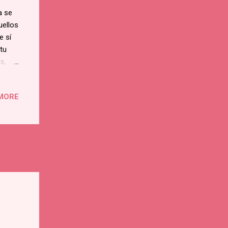
a se
uellos
e sí
tu
s, a
o en
 un
MORE
embre
gran
el
ndo de
sí que
o IV,