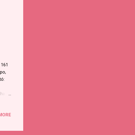
 161
mpo,
tó:
 han
no no
rían
MORE
no es
 has
do el