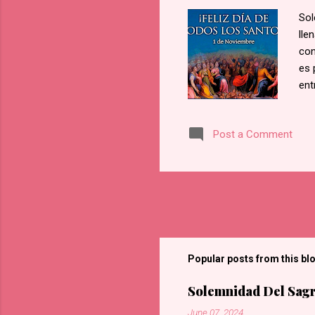
Sol
lle
con
es 
ent
par
alg
Post a Comment
pod
de 
can
Pap
tit
se 
en e
Popular posts from this bl
Solemnidad Del Sagr
June 07, 2024