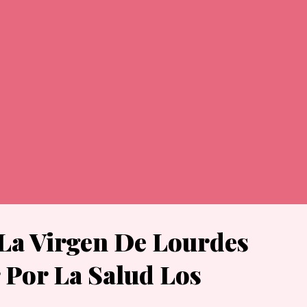
 es de la verdad, escucha mi voz”. Palabra Del ...
 La Virgen De Lourdes
 Por La Salud Los