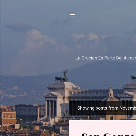
La Oracion Es Parte Del Alim
Showing posts from Novemb
P
o
s
t