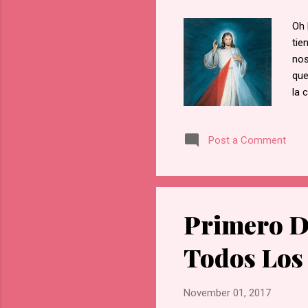
Oh 
tie
nos
que
la 
Mis
nos
Post a Comment
Primero D
Todos Los
November 01, 2017