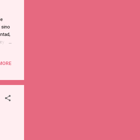
de
 sino
ntad,
Rey de
hacia
MORE