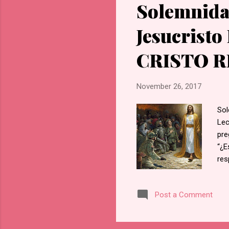
Solemnida
Jesucristo
CRISTO R
November 26, 2017
Sol
Lec
pre
“¿E
res
ent
es 
Post a Comment
luc
de 
dic