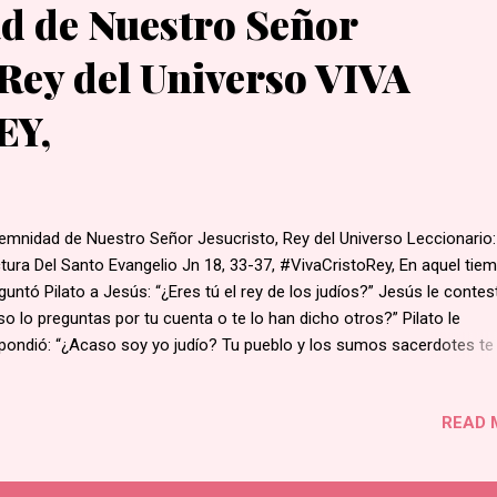
d de Nuestro Señor
 Rey del Universo VIVA
EY,
emnidad de Nuestro Señor Jesucristo, Rey del Universo Leccionario:
tura Del Santo Evangelio Jn 18, 33-37, #VivaCristoRey, En aquel tie
guntó Pilato a Jesús: “¿Eres tú el rey de los judíos?” Jesús le contes
so lo preguntas por tu cuenta o te lo han dicho otros?” Pilato le
pondió: “¿Acaso soy yo judío? Tu pueblo y los sumos sacerdotes te
regado a mí. ¿Qué es lo que has hecho?” Jesús le contestó: “Mi Rei
de este mundo. Si mi Reino fuera de este mundo, mis servidores hab
READ 
hado para que no cayera yo en manos de los judíos. Pero mi Reino 
aquí”. Pilato le dijo: “¿Conque tú eres rey?” Jesús le contestó: “Tú lo
ho. Soy rey. Yo nací y vine al mundo para ser testigo de la verdad. To