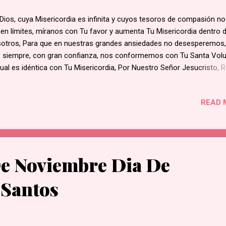
Dios, cuya Misericordia es infinita y cuyos tesoros de compasión no
nen límites, míranos con Tu favor y aumenta Tu Misericordia dentro 
otros, Para que en nuestras grandes ansiedades no desesperemos,
 siempre, con gran confianza, nos conformemos con Tu Santa Volu
cual es idéntica con Tu Misericordia, Por Nuestro Señor Jesucristo, 
ericordia, quien con Vos y el Espíritu Santo manifiesta Misericordia 
otros por siempre. Amén.
READ 
e Noviembre Dia De
 Santos