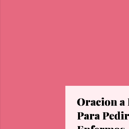
que
Oracion a
Para Pedir
Enfermos,