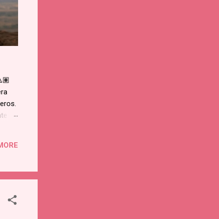
🏽
era
neros.
nte
enó
dea de
MORE
o en
Murió