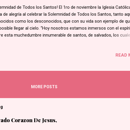
emnidad de Todos los Santos! El 1ro de noviembre la Iglesia Católic
na de alegría al celebrar la Solemnidad de Todos los Santos, tanto aq
ocidos como los desconocidos, que con su vida son ejemplo de qu
posible llegar al cielo. “Hoy nosotros estamos inmersos con el espíri
re esta muchedumbre innumerable de santos, de salvados, los cuale
tir del justo Abel, hasta el que quizá está muriendo en este moment
una parte del mundo, nos rodean, nos animan, y cantan todos juntos
READ 
eroso himno de gloria”, decía San Juan Pablo II un primero de novi
1980. Esta celebración tuvo sus orígenes por el siglo IV debido a la 
tidad de mártires en la Iglesia . Más adelante el 13 de mayo del 610 
a Bonifacio IV dedica el Panteón romano al culto cristiano, coloca
ulares a la Bienaventurada Madre de Dios y a todos los mártires. Es a
MORE POSTS
les empieza a festejar en esta fecha. Posteriormente el Papa Gregori
l siglo VII...
og
ado Corazon De Jesus,