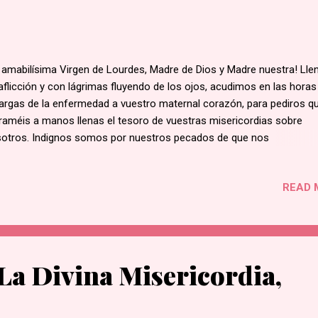
 amabilísima Virgen de Lourdes, Madre de Dios y Madre nuestra! Lle
aflicción y con lágrimas fluyendo de los ojos, acudimos en las horas
rgas de la enfermedad a vuestro maternal corazón, para pediros q
raméis a manos llenas el tesoro de vuestras misericordias sobre
otros. Indignos somos por nuestros pecados de que nos
uchéis: pero acordaos, os diré con vuestro siervo San Bernardo, qu
ás se ha oído decir que ninguno de los que han acudido a Vos haya
READ 
ndonado de Vos.¡Madre tierna! ¡Madre bondadosa! ¡Madre dulcísima
 Dios obra por vuestra mano curaciones sin cuento en la Gruta
digiosa de Lourdes, S anando tantas víctimas del dolor, guardad ta
 mirada de bendición para nuestro pobre enfermo… Alcanzadle de
stro Divino Hijo Jesucristo la deseada salud, si ha de ser para mayo
La Divina Misericordia,
ria de Dios. Pero mucho más alcanzadnos a todos el perdón de
stros pecados, paciencia y resignación en los sufrimientos y sobre
amor gr...