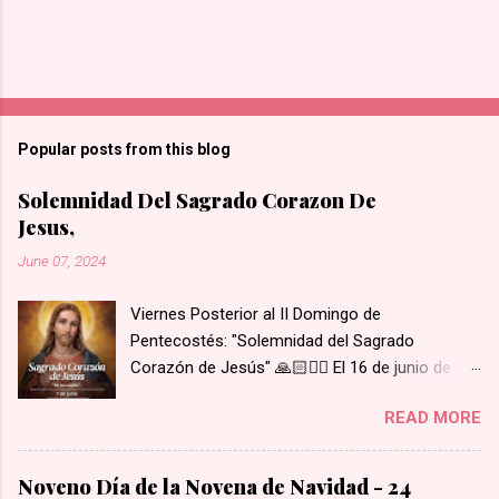
Popular posts from this blog
Solemnidad Del Sagrado Corazon De
Jesus,
June 07, 2024
Viernes Posterior al II Domingo de
Pentecostés: "Solemnidad del Sagrado
Corazón de Jesús" 🙏🏻❤️‍🔥 El 16 de junio de
1675 se le apareció Nuestro Señor y le mostró
READ MORE
su Corazón a Santa Margarita María de
Alacoque. Su Corazón estaba rodeado de
llamas de amor, coronado de espinas, con una
Noveno Día de la Novena de Navidad - 24