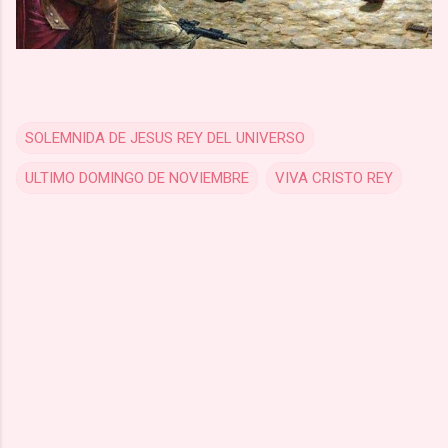
SOLEMNIDA DE JESUS REY DEL UNIVERSO
ULTIMO DOMINGO DE NOVIEMBRE
VIVA CRISTO REY
C
o
m
m
e
n
t
s