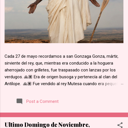
Cada 27 de mayo recordamos a san Gonzaga Gonza, mártir,
sirviente del rey, que, mientras era conducido a la hoguera
aherrojado con grilletes, fue traspasado con lanzas por los
verdugos. 🙏🏽 Era de origen busoga y pertenecía al clan del
Antílope. 🙏🏽 Fue vendido al rey Mutesa cuando era pequeño,
fue adscrito a los pajes reales y ya mayor, fue encargado de la
custodia de los prisioneros. 🙏🏽 Recibió instrucción religiosa
Post a Comment
de los Padres Blancos. 🙏🏽 Recibió el bautismo al día
siguiente del martirio de san José Mukasa, en 1885. 🙏🏽
Cuando el rey de Burgunda, hoy Uganda, le ordenó retractarse
Ultimo Domingo de Noviembre,
de su fe, rehusó. Junto con otros mártires se le condujo en