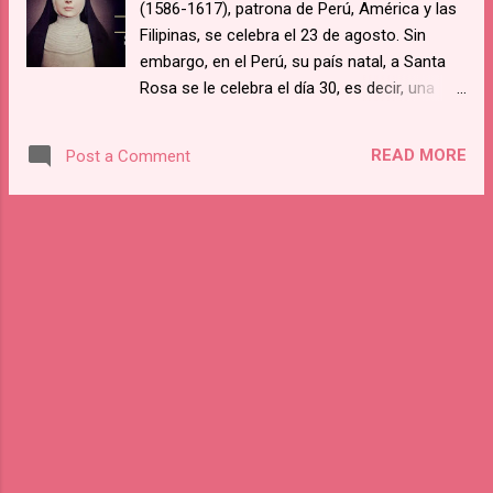
(1586-1617), patrona de Perú, América y las
Filipinas, se celebra el 23 de agosto. Sin
embargo, en el Perú, su país natal, a Santa
Rosa se le celebra el día 30, es decir, una
semana después. La Fiesta de Santa Rosa
de Lima es feriado nacional y fiesta de
READ MORE
Post a Comment
guardar en tierras peruanas. Rosa, la primera
santa de América, solía decir: “Cuando
servimos a los pobres y a los enfermos,
servimos a Jesús”. Isabel Flores de Oliva
nació en Lima (Perú) el 20 de abril de 1586 y
fue bautizada el 25 de mayo de ese mismo
año. Aunque su nombre era Isabel -puesto
en honor a su abuela materna-, una india que
servía en su hogar la empezó a llamar de
cariño Rosa, debido a su belleza y al color
que lucían sus mejillas. Poco a poco esa
forma cariñosa de llamarla sería adoptada
por sus propios padres, aunque su uso se