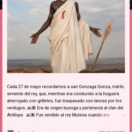
Cada 27 de mayo recordamos a san Gonzaga Gonza, mártir,
sirviente del rey, que, mientras era conducido a la hoguera
aherrojado con grilletes, fue traspasado con lanzas por los
verdugos. 🙏🏽 Era de origen busoga y pertenecía al clan del
Antílope. 🙏🏽 Fue vendido al rey Mutesa cuando era
pequeño, fue adscrito a los pajes reales y ya mayor, fue
encargado de la custodia de los prisioneros. 🙏🏽 Recibió