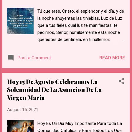
castigo del pecado de los primeros padres:
Tú que eres, Cristo, el esplendor y el día, y de
envejecer y acabarse por debilidad. Ella
la noche ahuyentas las tinieblas, Luz de Luz
murió de amor. ♥ Era tanto el deseo de irse
que a tus fieles cual luz te manifiestas, te
al Cielo donde estaba su Hijo, que este amor
pedimos, Señor, humildemente esta noche
la hizo morir. Unos catorce años después de
que estés de centinela, en ti hallemos
la muerte de Jesús, cuando ya había
reposo y la paz nos concedas. Si se
empleado todo su tiempo en enseñar la
entregan al sueño nuestros ojos, en ti vigile
Religión del Salvador a pequeños y grandes,
READ MORE
Post a Comment
el corazón alerta, y rogamos tus hijos,
cuando había consolado tantas personas
Señor, que nos protejas. Defensor nuestro,
tristes y había ayudado a tantos enfermos y
míranos, rechaza al enemigo cruel que nos
moribundos, hizo saber a los Apóstoles que
Hoy 15 De Agosto Celebramos La
acecha y, a quienes redimiste con tu sangre,
ya se...
Solemnidad De La Asuncion De La
gobierna. A ti, Cristo, Señor del universo, y a
Virgen Maria
ti, Padre, alabanza donde quiera, y al Amor,
por los siglos de los siglos Amén.
August 15, 2021
Hoy Es Un Dia Muy Importante Para toda La
Comunidad Catolica, y Para Todos Los Que