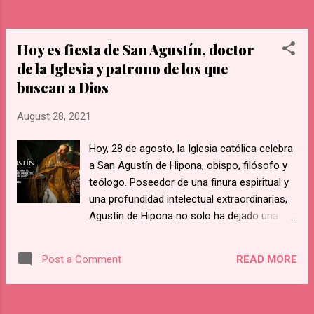
limitó inicialmente al entorno familiar. Rosa
recibió una esmerada educación, así como
una profunda formación espiritual. Es así
Hoy es fiesta de San Agustín, doctor
que tuvo noticia ...
de la Iglesia y patrono de los que
buscan a Dios
August 28, 2021
Hoy, 28 de agosto, la Iglesia católica celebra
a San Agustín de Hipona, obispo, filósofo y
teólogo. Poseedor de una finura espiritual y
una profundidad intelectual extraordinarias,
Agustín de Hipona no solo ha dejado una
huella indeleble en la tradición eclesiástica
latina sino que su pensamiento puede ser
READ MORE
Post a Comment
considerado decisivo para la ciencia, la
teología y la filosofía occidentales. En San
Agustín toda alma inquieta que busca la