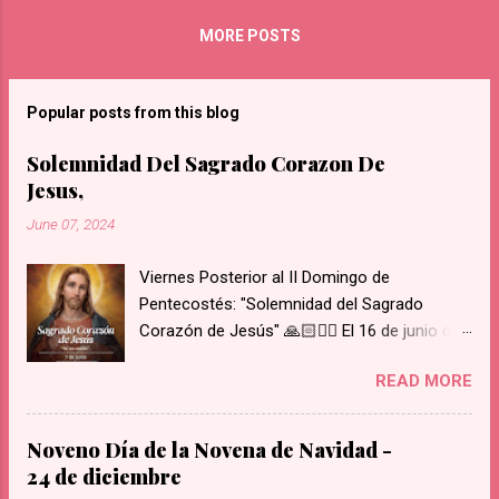
Transfiguración ocurrió en un monte alto y
apartado llamado Tabor, que en hebreo
MORE POSTS
quiere decir “el abrazo de Dios”. En
referencia al episodio, el Catecismo de la
Iglesia Católica (555) señala: “por un
Popular posts from this blog
instante, Jesús muestra su gloria divina,
Solemnidad Del Sagrado Corazon De
confirmando así la confesión de Pedro.
Jesus,
Muestra también que para ‘entrar en su
gloria’ (Lc 24, 26), es necesario pasar por la
June 07, 2024
Cruz en Jerusalén”. “Moisés y Elías habían
visto la gloria de Dios en la Montaña; la Ley y
Viernes Posterior al II Domingo de
los profetas habían anunciado los
Pentecostés: "Solemnidad del Sagrado
sufrimientos del Mesías (cf. Lc 24, 27). La
Corazón de Jesús" 🙏🏻❤️‍🔥 El 16 de junio de
Pasión de Jesús es la voluntad por
1675 se le apareció Nuestro Señor y le
excelencia del Padre”, añade el Catecismo.
READ MORE
mostró su Corazón a Santa Margarita María
San J...
de Alacoque. Su Corazón estaba rodeado de
llamas de amor, coronado de espinas, con
Noveno Día de la Novena de Navidad -
una herida abierta de la cual brotaba sangre
24 de diciembre
y, del interior de su corazón, salía una cruz.