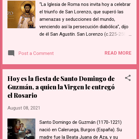
“La Iglesia de Roma nos invita hoy a celebrar
alma y divinidad (Te adoramos, Jesús) Sobre
el triunfo de San Lorenzo, que superó las
el altar (Te adoramos, Jesús) Presente Y
amenazas y seducciones del mundo,
oculto en el pan Presente Y oculto en el pan
venciendo así la persecución diabólica”, dijo
Tu presencia es real Tu presencia es real Tu
de él San Agustín. San Lorenzo (c.225-258)
presencia es real Athenas Venica,
era uno de los siete diáconos “regionarios”
de Roma, es decir, tenía a su cargo una de
READ MORE
Post a Comment
las regiones o cuarteles de la ciudad,
asistiendo al Papa, obispo de Roma.
Lorenzo fue muy cercano al Papa de aquel
Hoy es la fiesta de Santo Domingo de
entonces, San Sixto II, quien murió
Guzmán, a quien la Virgen le entregó
martirizado por los soldados del emperador
el Rosario
después de ser detenido mientras celebraba
Misa en un cementerio de la ciudad eterna.
August 08, 2021
La antigua tradición cuenta que San
Lorenzo, al ver que iban a matar al Pontífice,
Santo Domingo de Guzmán (1170-1221)
le dijo: “Padre mío, ¿te vas sin llevarte a tu
nació en Caleruega, Burgos (España). Su
diácono?” y el Santo Padre le respondió:
madre fue la Beata Juana de Aza, y su
“Hijo mío, dentro de pocos días me