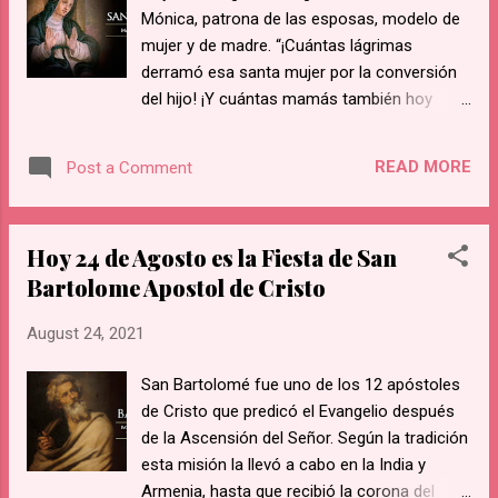
Mónica, patrona de las esposas, modelo de
mujer y de madre. “¡Cuántas lágrimas
derramó esa santa mujer por la conversión
del hijo! ¡Y cuántas mamás también hoy
derraman lágrimas para que los propios
hijos regresen a Cristo! ¡No perdáis la
READ MORE
Post a Comment
esperanza en la gracia de Dios!”, dijo el Papa
Francisco durante la homilía de la misa de
apertura del capítulo general de la Orden de
Hoy 24 de Agosto es la Fiesta de San
San Agustín, el 28 de agosto de 2013. El
Bartolome Apostol de Cristo
Santo Padre aludía así a la manera particular
como Santa Mónica (331-387) se ganó el
August 24, 2021
Cielo. Mónica nació en Tagaste, norte de
África (actual Túnez), el año 331. Siendo
San Bartolomé fue uno de los 12 apóstoles
joven, por un arreglo de sus padres, se casó
de Cristo que predicó el Evangelio después
con Patricio, un hombre violento y mujeriego.
de la Ascensión del Señor. Según la tradición
Alguna vez le preguntaron por qué su marido
esta misión la llevó a cabo en la India y
nunca la golpeaba teniendo tan mal genio.
Armenia, hasta que recibió la corona del