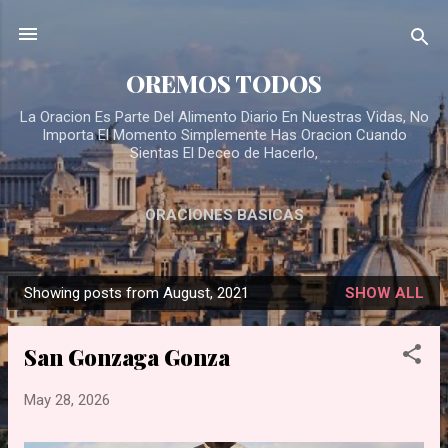
Skip to main content
OREMOS TODOS
La Oracion Es Parte Del Alimento Diario En Nuestras Vidas, No
Importa El Momento Simplemente Has Oracion Cuando
Sientas El Deceo de Hacerlo,
ORACIONES BASICAS
Showing posts from August, 2021
SHOW ALL
P
o
San Gonzaga Gonza
s
t
May 28, 2026
s