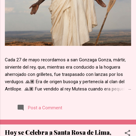
Cada 27 de mayo recordamos a san Gonzaga Gonza, mártir,
sirviente del rey, que, mientras era conducido a la hoguera
aherrojado con grilletes, fue traspasado con lanzas por los
verdugos. 🙏🏽 Era de origen busoga y pertenecía al clan del
Antílope. 🙏🏽 Fue vendido al rey Mutesa cuando era pequeño,
fue adscrito a los pajes reales y ya mayor, fue encargado de la
custodia de los prisioneros. 🙏🏽 Recibió instrucción religiosa
Post a Comment
de los Padres Blancos. 🙏🏽 Recibió el bautismo al día
siguiente del martirio de san José Mukasa, en 1885. 🙏🏽
Cuando el rey de Burgunda, hoy Uganda, le ordenó retractarse
Hoy se Celebra a Santa Rosa de Lima,
de su fe, rehusó. Junto con otros mártires se le condujo en