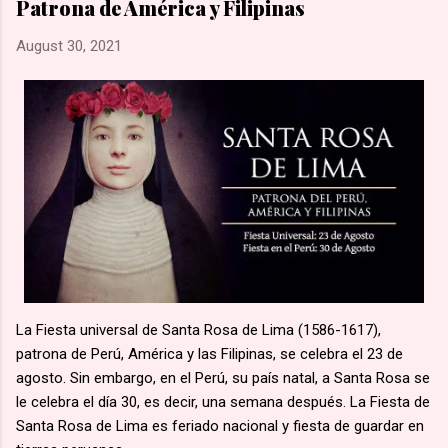
Patrona de América y Filipinas
una marcha hacia la aldea de Namugongo, a unos 60 kms de
su hogar. 🙏🏽 Según la costumbre, se ejecutaba a un
August 30, 2021
prisionero en cada cruce de camino, él fue el primero en caer
por el mal estado en que se encontraba. 🙏🏽 Murió en
Lubawo, fue alanceado y decapitado y sus restos dejados al
borde del camino....
La Fiesta universal de Santa Rosa de Lima (1586-1617),
patrona de Perú, América y las Filipinas, se celebra el 23 de
agosto. Sin embargo, en el Perú, su país natal, a Santa Rosa se
le celebra el día 30, es decir, una semana después. La Fiesta de
Santa Rosa de Lima es feriado nacional y fiesta de guardar en