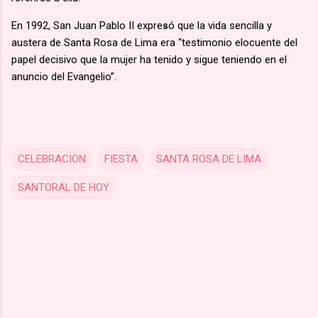
En 1992, San Juan Pablo II expresó que la vida sencilla y
austera de Santa Rosa de Lima era “testimonio elocuente del
papel decisivo que la mujer ha tenido y sigue teniendo en el
anuncio del Evangelio”.
CELEBRACION
FIESTA
SANTA ROSA DE LIMA
SANTORAL DE HOY
C
o
m
m
e