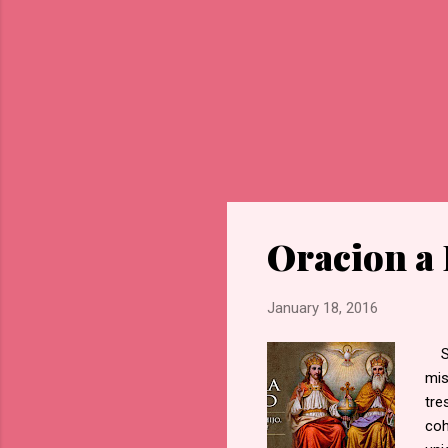
Oracion a 
January 18, 2016
San
mis
tre
coh