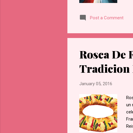
opc
com
Post a Comment
Pad
Nom
el 
com
ten
Rosca De 
Mar
las
Tradicion
January 05, 2016
Ros
un 
cel
Fra
Rei