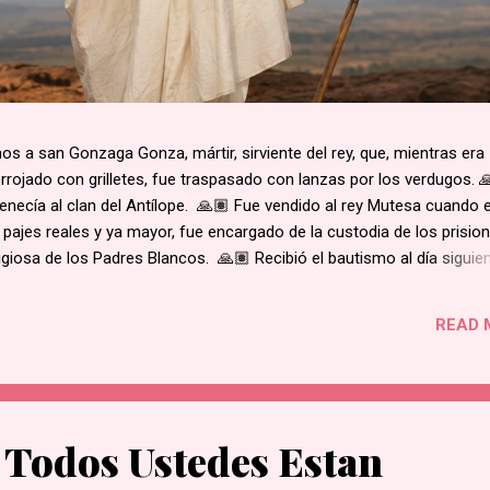
 a san Gonzaga Gonza, mártir, sirviente del rey, que, mientras era
rojado con grilletes, fue traspasado con lanzas por los verdugos. 
enecía al clan del Antílope. 🙏🏽 Fue vendido al rey Mutesa cuando 
 pajes reales y ya mayor, fue encargado de la custodia de los prisio
ligiosa de los Padres Blancos. 🙏🏽 Recibió el bautismo al día siguie
ukasa, en 1885. 🙏🏽 Cuando el rey de Burgunda, hoy Uganda, le ord
ó. Junto con otros mártires se le condujo en una marcha hacia la al
READ 
e su hogar. 🙏🏽 Según la costumbre, se ejecutaba a un prisioner
ue el primero en caer por el mal estado en que se encontraba. 🙏🏽 
decapitado y sus restos dejados al borde del camino....
 Todos Ustedes Estan