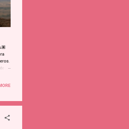
🏽
era
neros.
nte
enó
dea de
MORE
o en
Murió