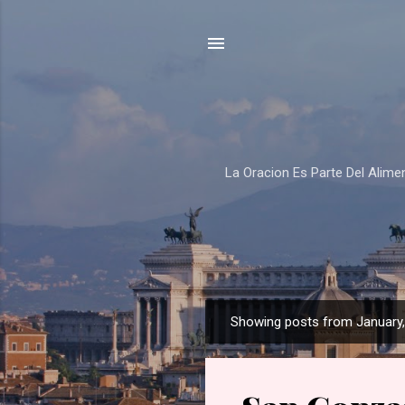
La Oracion Es Parte Del Alim
Showing posts from January
P
o
s
t