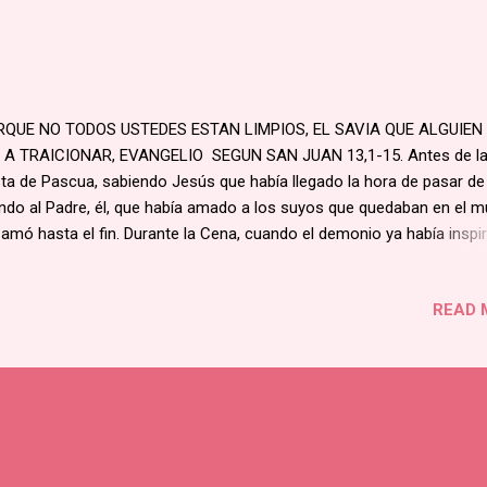
RQUE NO TODOS USTEDES ESTAN LIMPIOS, EL SAVIA QUE ALGUIEN
 A TRAICIONAR, EVANGELIO SEGUN SAN JUAN 13,1-15. Antes de l
sta de Pascua, sabiendo Jesús que había llegado la hora de pasar de
do al Padre, él, que había amado a los suyos que quedaban en el m
 amó hasta el fin. Durante la Cena, cuando el demonio ya había inspi
as Iscariote, hijo de Simón, el propósito de entregarlo, sabiendo Je
 el Padre había puesto todo en sus manos y que él había venido de 
READ 
vía a Dios, Se levantó de la mesa, se sacó el manto y tomando una t
la ató a la cintura. Luego echó agua en un recipiente y empezó a lava
s a los discípulos y a secárselos con la toalla que tenía en la cintura.
ndo se acercó a Simón Pedro, este le dijo: "¿Tú, Señor, me vas a lav
s a mí?". Jesús le respondió: "No puedes comprender ahora lo que e
iendo, pero después lo comprenderás". "No, le dijo Pedro, ¡tú jamás
rás lo...