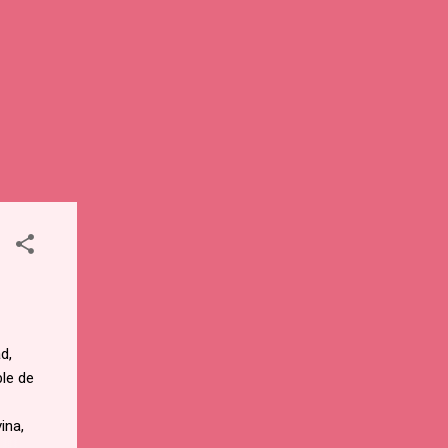
d,
ble de
ina,