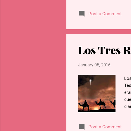
la 
de 
Post a Comment
par
mem
tra
(li
Mag
Los Tres R
Alg
los
January 05, 2016
Los
Tes
era
cue
día
¿Dó
ent
Post a Comment
ado