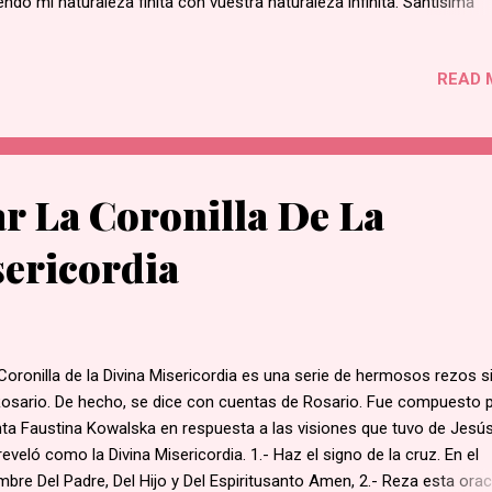
endo mi naturaleza finita con vuestra naturaleza infinita. Santísima
nidad, potestad infinita de amor, os adoro profundamente y os entre
 tres potencias: cuerpo, alma y espíritu, a imitación de las tres Divin
READ 
sonas que cohabitan en Una Sola, para que camine por las sendas d
unda Persona de vuestro impenetrable misterio y me conduzcáis a 
ntes de la santidad y reciba dones y carismas de la Tercera Persona
stro insondable misterio. Unido espiritualmente al Hijo y al Espíritu
uno directamente a Vos, Padre Celestial, creador del cielo y de la ti
r La Coronilla De La
tísima Trinidad, cubridme con vuestro resplandor. Sa...
sericordia
Coronilla de la Divina Misericordia es una serie de hermosos rezos s
Rosario. De hecho, se dice con cuentas de Rosario. Fue compuesto p
ta Faustina Kowalska en respuesta a las visiones que tuvo de Jesús
reveló como la Divina Misericordia. 1.- Haz el signo de la cruz. En el
bre Del Padre, Del Hijo y Del Espiritusanto Amen, 2.- Reza esta ora