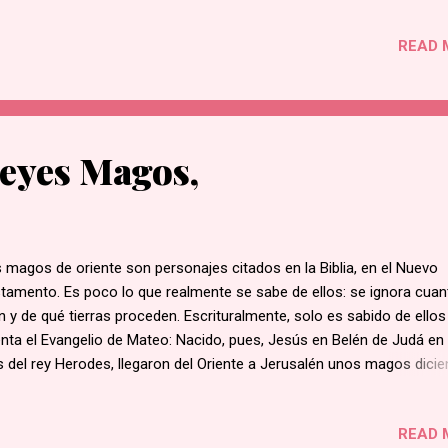
Rosca de Reyes en general, tiene una forma ovalada debido a la nec
hacer tortas más grande de 30 cm (12 pulgadas) de ancho para los
READ 
tidos más grandes. Recetas varían de país a país. Para decoración, h
brillos, cerezas o secas y se utilizan frutas confitadas. Se come
dicionalmente el 6 de enero, durante la celebración del Día de Reyes
teralmente "Día de Reyes"), que conmemora la llegada de los Tres Re
os o Reyes Magos. En la mayor parte de España, latin América En
eyes Magos,
unas comunidades hispanas en los Estados Unidos, este es el día e
 niños reciben tradicionalmente presentes...
 magos de oriente son personajes citados en la Biblia, en el Nuevo
tamento. Es poco lo que realmente se sabe de ellos: se ignora cua
n y de qué tierras proceden. Escrituralmente, solo es sabido de ellos
nta el Evangelio de Mateo: Nacido, pues, Jesús en Belén de Judá en 
s del rey Herodes, llegaron del Oriente a Jerusalén unos magos dicie
nde está el rey de los judíos que acaba de nacer? (Mateo 2,1-2). Y 
rar en la casa, vieron al niño con su madre María, y postrándose, lo
READ 
raron; y abriendo sus tesoros, le ofrecieron presentes: Oro, Inciens