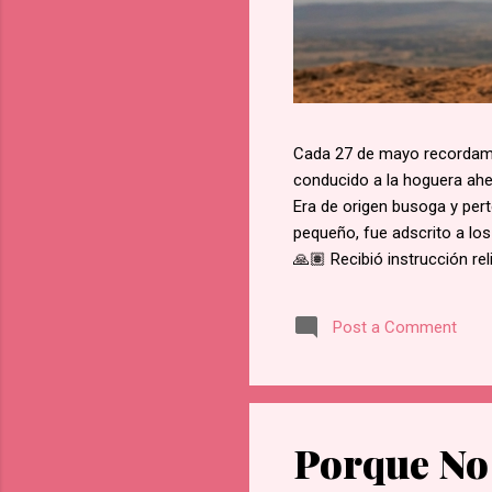
Cada 27 de mayo recordamos
conducido a la hoguera aher
Era de origen busoga y pert
pequeño, fue adscrito a los
🙏🏽 Recibió instrucción re
del martirio de san José M
retractarse de su fe, rehus
Post a Comment
Namugongo, a unos 60 kms d
cada cruce de camino, él f
en Lubawo, fue alanceado y 
Porque No