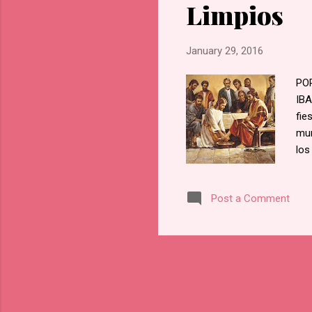
Limpios
January 29, 2016
PO
IBA
fie
mun
los
Jud
que
Post a Comment
vol
se 
pie
Cua
pie
hac
lava