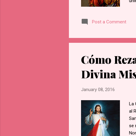
uni
Tri
mis
Post a Comment
Per
Seg
fue
vue
me 
Cómo Reza
San
Divina Mi
January 08, 2016
La 
al 
San
se 
Nom