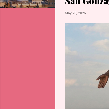
San Gonza
s
May 28, 2026