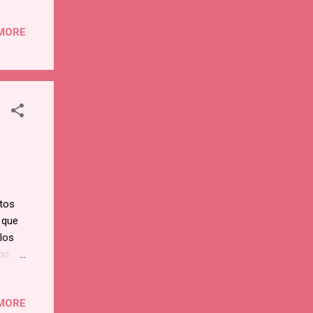
esidad
MORE
igos,
yes
n que
ntos
 que
los
ndo:
al
MORE
o y