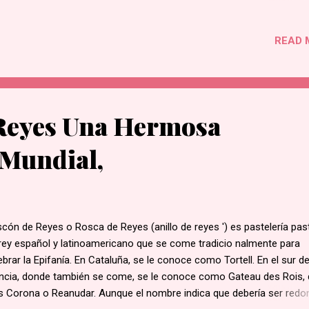
ional de apertura. Oh sangre y agua, que brotó del corazón de Jesú
o una fuente de misericordia para nosotros, ¡en ti confío! 3.- Reza 
READ 
re Nuestro. "Padre Nuestro, que estás en los Cielos, santificado sea
bre, venga a nosotros tu reino, hágase tu voluntad, en la tierra co
cielo. Danos hoy nuestro pan de cada día y perdona nuestras ofensas
o nosotros perdonamos a los que nos ofenden, no nos dejes caer
tación, y líbranos del mal. Amén." 4.- Reza el Avemaría. Dios te salve
Reyes Una Hermosa
ía, llena eres de gracia, el Señor es contigo, bendita tu eres entre to
 mujeres,...
 Mundial,
cón de Reyes o Rosca de Reyes (anillo de reyes ') es pastelería pas
rey español y latinoamericano que se come tradicio nalmente para
ebrar la Epifanía. En Cataluña, se le conoce como Tortell. En el sur d
ncia, donde también se come, se le conoce como Gateau des Rois, 
s Corona o Reanudar. Aunque el nombre indica que debería ser redo