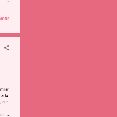
go
as
MORE
e la
las
 de
 Santo
erra.
imilar
or la
, que
ción