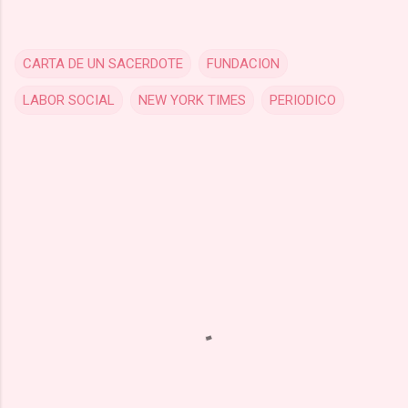
CARTA DE UN SACERDOTE
FUNDACION
LABOR SOCIAL
NEW YORK TIMES
PERIODICO
C
o
m
m
e
n
t
s