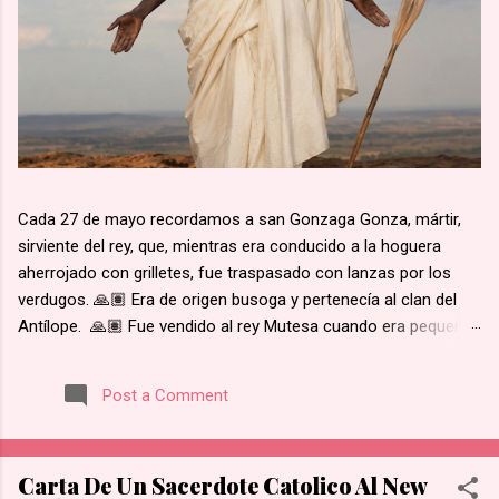
Cada 27 de mayo recordamos a san Gonzaga Gonza, mártir,
sirviente del rey, que, mientras era conducido a la hoguera
aherrojado con grilletes, fue traspasado con lanzas por los
verdugos. 🙏🏽 Era de origen busoga y pertenecía al clan del
Antílope. 🙏🏽 Fue vendido al rey Mutesa cuando era pequeño,
fue adscrito a los pajes reales y ya mayor, fue encargado de la
custodia de los prisioneros. 🙏🏽 Recibió instrucción religiosa
Post a Comment
de los Padres Blancos. 🙏🏽 Recibió el bautismo al día
siguiente del martirio de san José Mukasa, en 1885. 🙏🏽
Cuando el rey de Burgunda, hoy Uganda, le ordenó retractarse
Carta De Un Sacerdote Catolico Al New
de su fe, rehusó. Junto con otros mártires se le condujo en