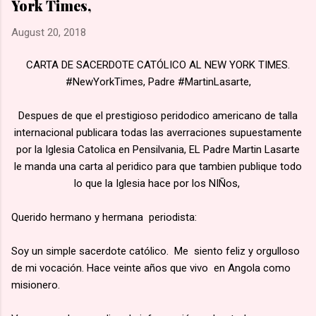
York Times,
una marcha hacia la aldea de Namugongo, a unos 60 kms de
su hogar. 🙏🏽 Según la costumbre, se ejecutaba a un
August 20, 2018
prisionero en cada cruce de camino, él fue el primero en caer
por el mal estado en que se encontraba. 🙏🏽 Murió en
CARTA DE SACERDOTE CATÓLICO AL NEW YORK TIMES.
Lubawo, fue alanceado y decapitado y sus restos dejados al
#NewYorkTimes, Padre #MartinLasarte,
borde del camino....
Despues de que el prestigioso peridodico americano de talla
internacional publicara todas las averraciones supuestamente
por la Iglesia Catolica en Pensilvania, EL Padre Martin Lasarte
le manda una carta al peridico para que tambien publique todo
lo que la Iglesia hace por los NIÑos,
Querido hermano y hermana periodista:
Soy un simple sacerdote católico. Me siento feliz y orgulloso
de mi vocación. Hace veinte años que vivo en Angola como
misionero.