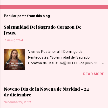
Popular posts from this blog
Solemnidad Del Sagrado Corazon De
Jesus,
June 07, 2024
Viernes Posterior al II Domingo de
Pentecostés: "Solemnidad del Sagrado
Corazón de Jesús" 🙏🏻❤️‍🔥 El 16 de junio de
1675 se le apareció Nuestro Señor y le mostró
READ MORE
su Corazón a Santa Margarita María de
Alacoque. Su Corazón estaba rodeado de
llamas de amor, coronado de espinas, con una
Noveno Día de la Novena de Navidad - 24
herida abierta de la cual brotaba sangre y, del
de diciembre
interior de su corazón, salía una cruz. Santa
December 24, 2023
Margarita escuchó a Nuestro Señor decir: "He