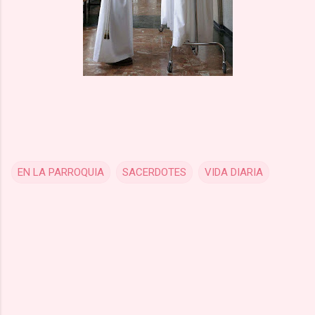
EN LA PARROQUIA
SACERDOTES
VIDA DIARIA
C
o
m
m
e
n