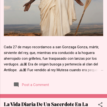
Cada 27 de mayo recordamos a san Gonzaga Gonza, mártir,
sirviente del rey, que, mientras era conducido a la hoguera
aherrojado con grilletes, fue traspasado con lanzas por los
verdugos. 🙏🏽 Era de origen busoga y pertenecía al clan del
Antílope. 🙏🏽 Fue vendido al rey Mutesa cuando era pequeño,
fue adscrito a los pajes reales y ya mayor, fue encargado de la
custodia de los prisioneros. 🙏🏽 Recibió instrucción religiosa
Post a Comment
de los Padres Blancos. 🙏🏽 Recibió el bautismo al día
siguiente del martirio de san José Mukasa, en 1885. 🙏🏽
Cuando el rey de Burgunda, hoy Uganda, le ordenó retractarse
La Vida Diaria De Un Sacerdote En La
de su fe, rehusó. Junto con otros mártires se le condujo en