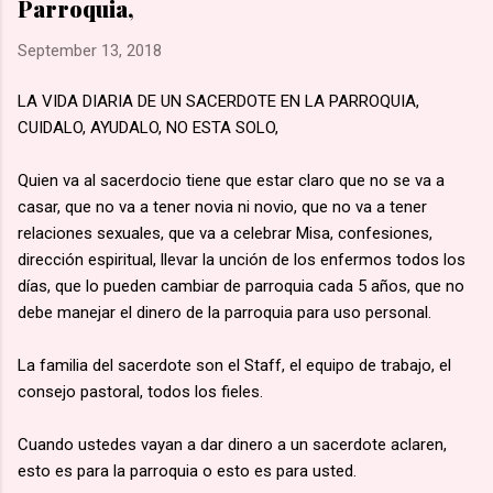
Parroquia,
una marcha hacia la aldea de Namugongo, a unos 60 kms de
su hogar. 🙏🏽 Según la costumbre, se ejecutaba a un
September 13, 2018
prisionero en cada cruce de camino, él fue el primero en caer
por el mal estado en que se encontraba. 🙏🏽 Murió en
LA VIDA DIARIA DE UN SACERDOTE EN LA PARROQUIA,
Lubawo, fue alanceado y decapitado y sus restos dejados al
CUIDALO, AYUDALO, NO ESTA SOLO,
borde del camino....
Quien va al sacerdocio tiene que estar claro que no se va a
casar, que no va a tener novia ni novio, que no va a tener
relaciones sexuales, que va a celebrar Misa, confesiones,
dirección espiritual, llevar la unción de los enfermos todos los
días, que lo pueden cambiar de parroquia cada 5 años, que no
debe manejar el dinero de la parroquia para uso personal.
La familia del sacerdote son el Staff, el equipo de trabajo, el
consejo pastoral, todos los fieles.
Cuando ustedes vayan a dar dinero a un sacerdote aclaren,
esto es para la parroquia o esto es para usted.