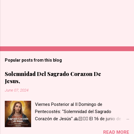
Popular posts from this blog
Solemnidad Del Sagrado Corazon De
Jesus,
June 07, 2024
Viernes Posterior al II Domingo de
Pentecostés: "Solemnidad del Sagrado
Corazón de Jesús" 🙏🏻❤️‍🔥 El 16 de junio de
1675 se le apareció Nuestro Señor y le mostró
READ MORE
su Corazón a Santa Margarita María de