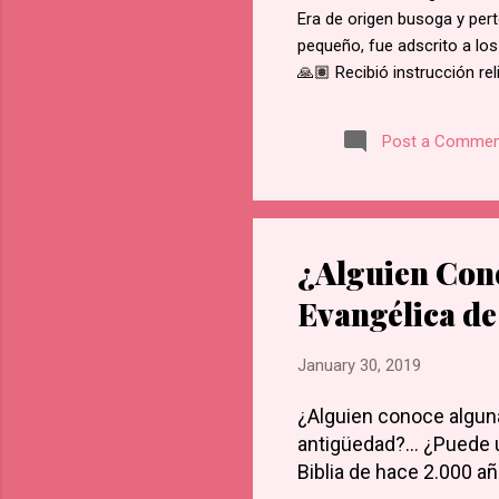
Era de origen busoga y pert
pequeño, fue adscrito a los
🙏🏽 Recibió instrucción re
del martirio de san José M
retractarse de su fe, rehus
Post a Commen
Namugongo, a unos 60 kms d
cada cruce de camino, él f
en Lubawo, fue alanceado y 
¿Alguien Cono
Evangélica de
January 30, 2019
¿Alguien conoce alguna
antigüedad?... ¿Puede 
Biblia de hace 2.000 a