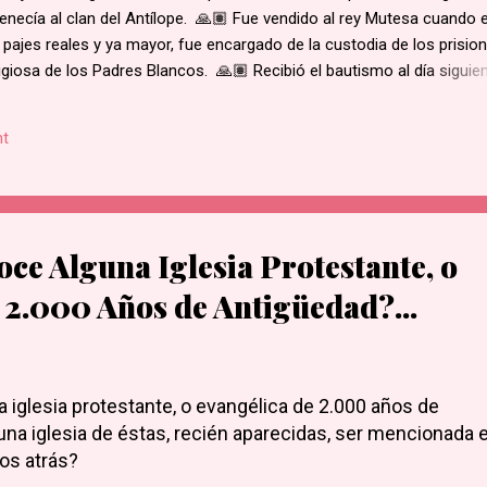
enecía al clan del Antílope. 🙏🏽 Fue vendido al rey Mutesa cuando 
 pajes reales y ya mayor, fue encargado de la custodia de los prisio
ligiosa de los Padres Blancos. 🙏🏽 Recibió el bautismo al día siguie
ukasa, en 1885. 🙏🏽 Cuando el rey de Burgunda, hoy Uganda, le ord
ó. Junto con otros mártires se le condujo en una marcha hacia la al
t
e su hogar. 🙏🏽 Según la costumbre, se ejecutaba a un prisioner
ue el primero en caer por el mal estado en que se encontraba. 🙏🏽 
decapitado y sus restos dejados al borde del camino....
ce Alguna Iglesia Protestante, o
 2.000 Años de Antigüedad?...
 iglesia protestante, o evangélica de 2.000 años de
una iglesia de éstas, recién aparecidas, ser mencionada e
ños atrás?