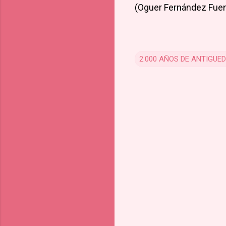
(Oguer Fernández Fuen
2.000 AÑOS DE ANTIGUE
C
o
m
m
e
n
t
s