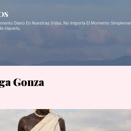
Skip to main content
OS
Alimento Diario En Nuestras Vidas, No Importa El Momento Simpleme
de Hacerlo,
S
ga Gonza