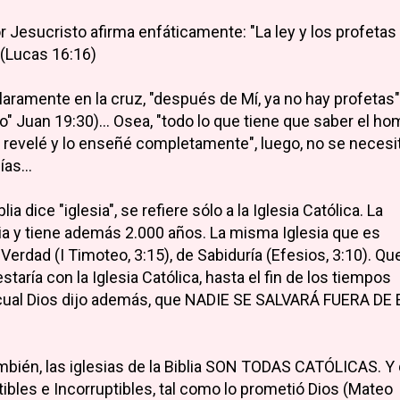
r Jesucristo afirma enfáticamente: "La ley y los profetas
. (Lucas 16:16)
laramente en la cruz, "después de Mí, ya no hay profetas"
 Juan 19:30)... Osea, "todo lo que tiene que saber el ho
lo revelé y lo enseñé completamente", luego, no se necesi
as...
ia dice "iglesia", se refiere sólo a la Iglesia Católica. La
ia y tiene además 2.000 años. La misma Iglesia que es
erdad (I Timoteo, 3:15), de Sabiduría (Efesios, 3:10). Qu
staría con la Iglesia Católica, hasta el fin de los tiempos
a cual Dios dijo además, que NADIE SE SALVARÁ FUERA DE
bién, las iglesias de la Biblia SON TODAS CATÓLICAS. Y
ibles e Incorruptibles, tal como lo prometió Dios (Mateo