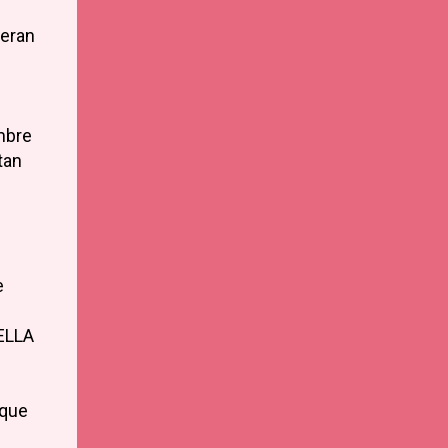
 eran
mbre
tan
e
 ELLA
 que