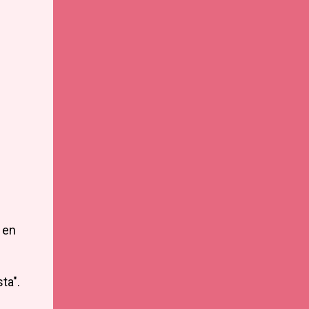
 en
ta".