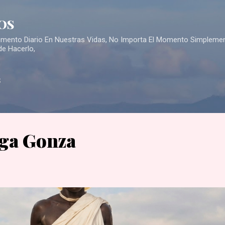
Skip to main content
OS
Alimento Diario En Nuestras Vidas, No Importa El Momento Simpleme
de Hacerlo,
S
ga Gonza