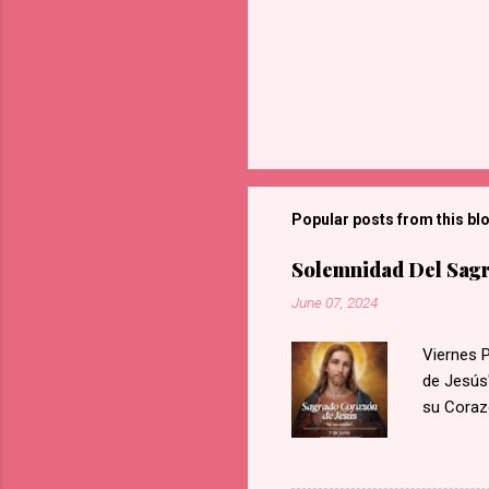
Popular posts from this bl
Solemnidad Del Sagr
June 07, 2024
Viernes 
de Jesús"
su Coraz
llamas de
sangre y,
Nuestro 