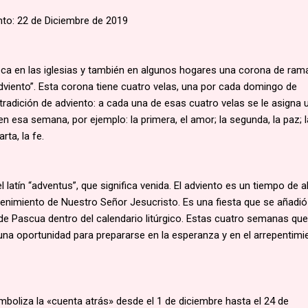
to: 22 de Diciembre de 2019
loca en las iglesias y también en algunos hogares una corona de ram
dviento”. Esta corona tiene cuatro velas, una por cada domingo de
radición de adviento: a cada una de esas cuatro velas se le asigna 
en esa semana, por ejemplo: la primera, el amor; la segunda, la paz; l
rta, la fe.
l latín “adventus”, que significa venida. El adviento es un tiempo de a
venimiento de Nuestro Señor Jesucristo. Es una fiesta que se añadió
de Pascua dentro del calendario litúrgico. Estas cuatro semanas que
una oportunidad para prepararse en la esperanza y en el arrepentimi
imboliza la «cuenta atrás» desde el 1 de diciembre hasta el 24 de