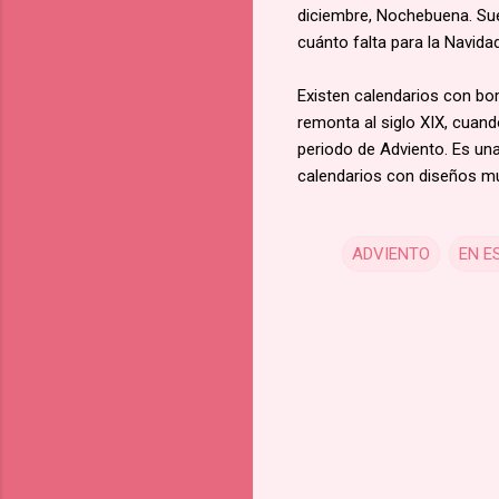
diciembre, Nochebuena. Suel
cuánto falta para la Navida
Existen calendarios con bo
remonta al siglo XIX, cuand
periodo de Adviento. Es un
calendarios con diseños mu
ADVIENTO
EN E
C
o
m
m
e
n