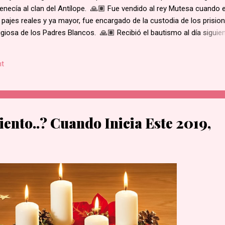
enecía al clan del Antílope. 🙏🏽 Fue vendido al rey Mutesa cuando 
 pajes reales y ya mayor, fue encargado de la custodia de los prisio
ligiosa de los Padres Blancos. 🙏🏽 Recibió el bautismo al día siguie
ukasa, en 1885. 🙏🏽 Cuando el rey de Burgunda, hoy Uganda, le ord
ó. Junto con otros mártires se le condujo en una marcha hacia la al
t
e su hogar. 🙏🏽 Según la costumbre, se ejecutaba a un prisioner
ue el primero en caer por el mal estado en que se encontraba. 🙏🏽 
decapitado y sus restos dejados al borde del camino....
iento..? Cuando Inicia Este 2019,