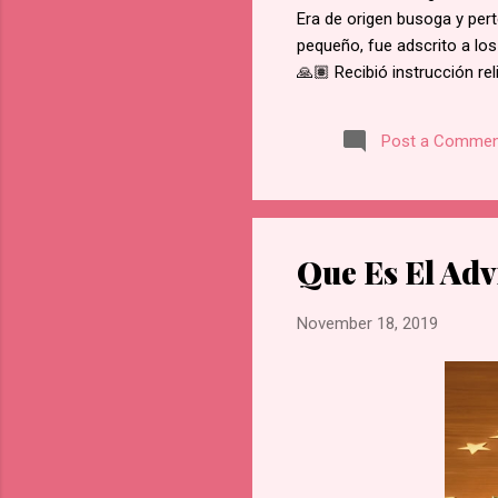
Era de origen busoga y pert
pequeño, fue adscrito a los
🙏🏽 Recibió instrucción re
del martirio de san José M
retractarse de su fe, rehus
Post a Commen
Namugongo, a unos 60 kms d
cada cruce de camino, él f
en Lubawo, fue alanceado y 
Que Es El Adv
November 18, 2019