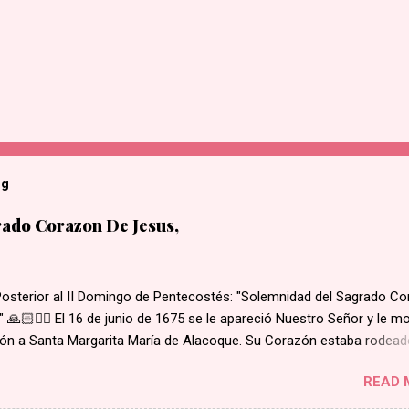
og
ado Corazon De Jesus,
Posterior al II Domingo de Pentecostés: "Solemnidad del Sagrado C
 🙏🏻❤️‍🔥 El 16 de junio de 1675 se le apareció Nuestro Señor y le m
ón a Santa Margarita María de Alacoque. Su Corazón estaba rodead
 amor, coronado de espinas, con una herida abierta de la cual brota
READ 
 del interior de su corazón, salía una cruz. Santa Margarita escuchó 
Señor decir: "He aquí el Corazón que tanto ha amado a los hombres,