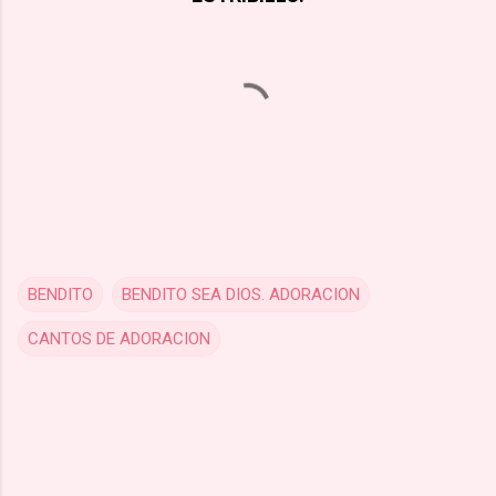
BENDITO
BENDITO SEA DIOS. ADORACION
CANTOS DE ADORACION
C
o
m
m