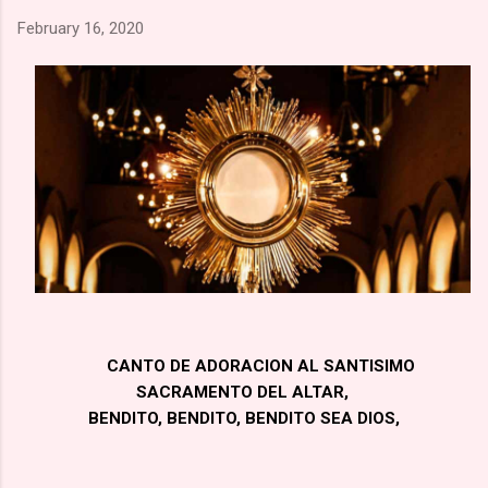
una marcha hacia la aldea de Namugongo, a unos 60 kms de
February 16, 2020
su hogar. 🙏🏽 Según la costumbre, se ejecutaba a un
prisionero en cada cruce de camino, él fue el primero en caer
por el mal estado en que se encontraba. 🙏🏽 Murió en
Lubawo, fue alanceado y decapitado y sus restos dejados al
borde del camino....
CANTO DE ADORACION AL SANTISIMO
SACRAMENTO DEL ALTAR,
BENDITO, BENDITO, BENDITO SEA DIOS,