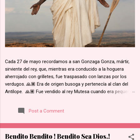
Cada 27 de mayo recordamos a san Gonzaga Gonza, mártir,
sirviente del rey, que, mientras era conducido a la hoguera
aherrojado con grilletes, fue traspasado con lanzas por los
verdugos. 🙏🏽 Era de origen busoga y pertenecía al clan del
Antílope. 🙏🏽 Fue vendido al rey Mutesa cuando era pequeño,
fue adscrito a los pajes reales y ya mayor, fue encargado de la
custodia de los prisioneros. 🙏🏽 Recibió instrucción religiosa
Post a Comment
de los Padres Blancos. 🙏🏽 Recibió el bautismo al día
siguiente del martirio de san José Mukasa, en 1885. 🙏🏽
Cuando el rey de Burgunda, hoy Uganda, le ordenó retractarse
Bendito Bendito ! Bendito Sea Dios.!
de su fe, rehusó. Junto con otros mártires se le condujo en