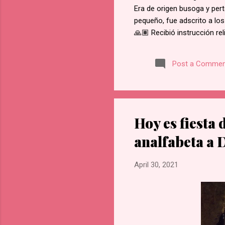
Era de origen busoga y pert
pequeño, fue adscrito a los
🙏🏽 Recibió instrucción re
del martirio de san José M
retractarse de su fe, rehus
Post a Commen
Namugongo, a unos 60 kms d
cada cruce de camino, él f
en Lubawo, fue alanceado y 
Hoy es fiesta 
analfabeta a D
April 30, 2021