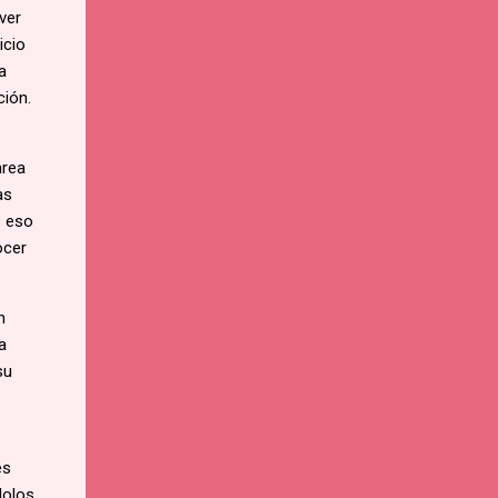
ver
icio
a
ción.
area
as
s eso
ocer
n
a
su
es
dolos