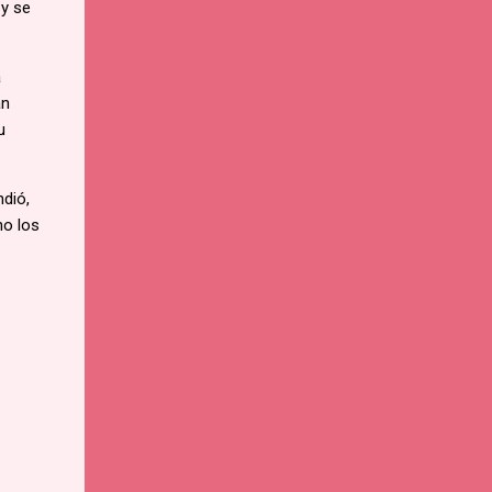
 y se
a
an
u
ndió,
ho los