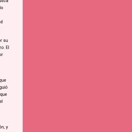
busca
do
ad
or su
o. El
or
 que
iguió
 que
el
ón, y