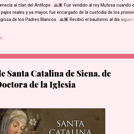
enecía al clan del Antílope. 🙏🏽 Fue vendido al rey Mutesa cuando 
 pajes reales y ya mayor, fue encargado de la custodia de los prisio
ligiosa de los Padres Blancos. 🙏🏽 Recibió el bautismo al día siguie
ukasa, en 1885. 🙏🏽 Cuando el rey de Burgunda, hoy Uganda, le ord
ó. Junto con otros mártires se le condujo en una marcha hacia la al
t
e su hogar. 🙏🏽 Según la costumbre, se ejecutaba a un prisioner
ue el primero en caer por el mal estado en que se encontraba. 🙏🏽 
decapitado y sus restos dejados al borde del camino....
de Santa Catalina de Siena, de
octora de la Iglesia