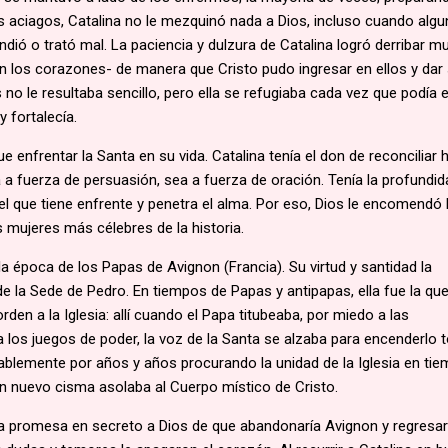
s aciagos, Catalina no le mezquinó nada a Dios, incluso cuando alg
endió o trató mal. La paciencia y dulzura de Catalina logró derribar 
an los corazones- de manera que Cristo pudo ingresar en ellos y dar
s no le resultaba sencillo, pero ella se refugiaba cada vez que podía e
y fortalecía.
 enfrentar la Santa en su vida. Catalina tenía el don de reconciliar 
a fuerza de persuasión, sea a fuerza de oración. Tenía la profundid
del que tiene enfrente y penetra el alma. Por eso, Dios le encomendó 
s mujeres más célebres de la historia.
la época de los Papas de Avignon (Francia). Su virtud y santidad la
de la Sede de Pedro. En tiempos de Papas y antipapas, ella fue la qu
den a la Iglesia: allí cuando el Papa titubeaba, por miedo a las
a los juegos de poder, la voz de la Santa se alzaba para encenderlo 
sablemente por años y años procurando la unidad de la Iglesia en ti
n nuevo cisma asolaba al Cuerpo místico de Cristo.
na promesa en secreto a Dios de que abandonaría Avignon y regresar