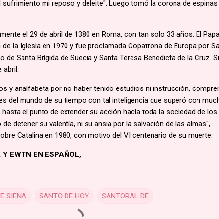
el sufrimiento mi reposo y deleite". Luego tomó la corona de espinas
mente el 29 de abril de 1380 en Roma, con tan solo 33 años. El Pap
 de la Iglesia en 1970 y fue proclamada Copatrona de Europa por S
ado de Santa Brígida de Suecia y Santa Teresa Benedicta de la Cruz. S
 abril.
os y analfabeta por no haber tenido estudios ni instrucción, compre
es del mundo de su tiempo con tal inteligencia que superó con muc
a, hasta el punto de extender su acción hacia toda la sociedad de los
e detener su valentía, ni su ansia por la salvación de las almas",
sobre Catalina en 1980, con motivo del VI centenario de su muerte.
A Y EWTN EN ESPAÑOL,
E SIENA
SANTO DE HOY
SANTORAL DE