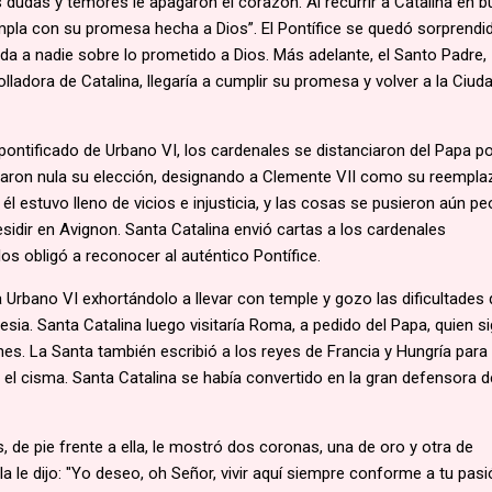
dudas y temores le apagaron el corazón. Al recurrir a Catalina en 
Cumpla con su promesa hecha a Dios”. El Pontífice se quedó sorprendi
da a nadie sobre lo prometido a Dios. Más adelante, el Santo Padre,
lladora de Catalina, llegaría a cumplir su promesa y volver a la Ciud
pontificado de Urbano VI, los cardenales se distanciaron del Papa p
ron nula su elección, designando a Clemente VII como su reemplaz
l estuvo lleno de vicios e injusticia, y las cosas se pusieron aún pe
idir en Avignon. Santa Catalina envió cartas a los cardenales
s obligó a reconocer al auténtico Pontífice.
 Urbano VI exhortándolo a llevar con temple y gozo las dificultades
lesia. Santa Catalina luego visitaría Roma, a pedido del Papa, quien s
es. La Santa también escribió a los reyes de Francia y Hungría para
 el cisma. Santa Catalina se había convertido en la gran defensora d
s, de pie frente a ella, le mostró dos coronas, una de oro y otra de
la le dijo: "Yo deseo, oh Señor, vivir aquí siempre conforme a tu pasi