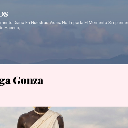
Skip to main content
OS
Alimento Diario En Nuestras Vidas, No Importa El Momento Simpleme
de Hacerlo,
S
ga Gonza