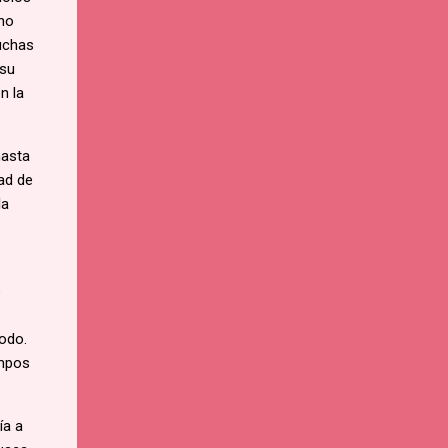
uno
muchas
 su
n la
hasta
ad de
la
e
todo.
empos
ía a