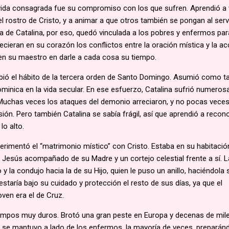
vida consagrada fue su compromiso con los que sufren. Aprendió a 
l rostro de Cristo, y a animar a que otros también se pongan al serv
a de Catalina, por eso, quedó vinculada a los pobres y enfermos par
ecieran en su corazón los conflictos entre la oración mística y la ac
en su maestro en darle a cada cosa su tiempo.
cibió el hábito de la tercera orden de Santo Domingo. Asumió como t
dominica en la vida secular. En ese esfuerzo, Catalina sufrió numeros
. Muchas veces los ataques del demonio arreciaron, y no pocas vece
ión. Pero también Catalina se sabía frágil, así que aprendió a recon
lo alto.
erimentó el “matrimonio místico” con Cristo. Estaba en su habitació
 Jesús acompañado de su Madre y un cortejo celestial frente a sí. L
 la condujo hacia la de su Hijo, quien le puso un anillo, haciéndola 
staría bajo su cuidado y protección el resto de sus días, ya que el
oven era el de Cruz.
iempos muy duros. Brotó una gran peste en Europa y decenas de mil
 se mantuvo a lado de los enfermos, la mayoría de veces, preparán