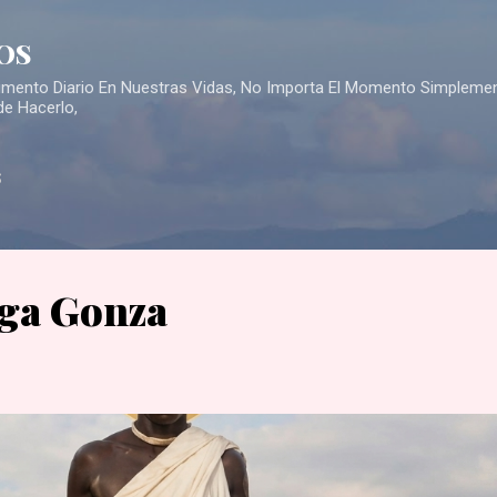
Skip to main content
OS
Alimento Diario En Nuestras Vidas, No Importa El Momento Simpleme
de Hacerlo,
S
ga Gonza