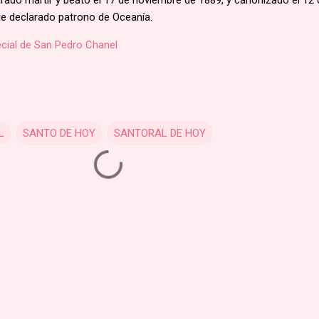
rado mártir y beato el 17 de noviembre de 1889, y canonizado el 12 
Fue declarado patrono de Oceanía.
cial de San Pedro Chanel
L
SANTO DE HOY
SANTORAL DE HOY