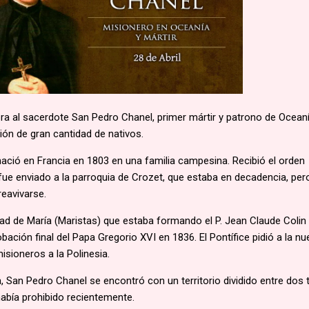
lebra al sacerdote San Pedro Chanel, primer mártir y patrono de Oceaní
ión de gran cantidad de nativos.
ació en Francia en 1803 en una familia campesina. Recibió el orden
fue enviado a la parroquia de Crozet, que estaba en decadencia, per
eavivarse.
dad de María (Maristas) que estaba formando el P. Jean Claude Colin
obación final del Papa Gregorio XVI en 1836. El Pontífice pidió a la nu
sioneros a la Polinesia.
a, San Pedro Chanel se encontró con un territorio dividido entre dos 
había prohibido recientemente.