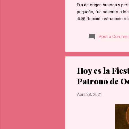
Era de origen busoga y pert
pequeño, fue adscrito a los
🙏🏽 Recibió instrucción re
del martirio de san José M
retractarse de su fe, rehus
Post a Commen
Namugongo, a unos 60 kms d
cada cruce de camino, él f
en Lubawo, fue alanceado y 
Hoy es la Fies
Patrono de O
April 28, 2021