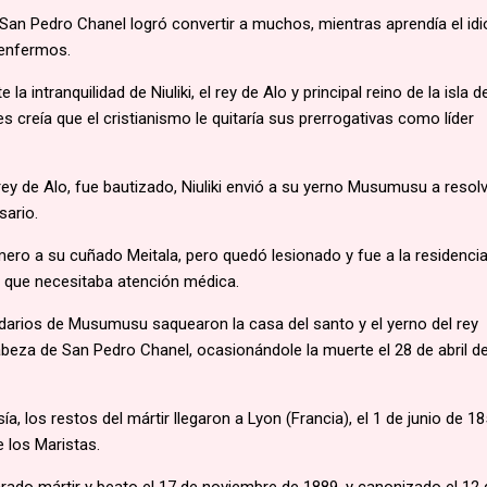
, San Pedro Chanel logró convertir a muchos, mientras aprendía el id
 enfermos.
a intranquilidad de Niuliki, el rey de Alo y principal reino de la isla d
 creía que el cristianismo le quitaría sus prerrogativas como líder
rey de Alo, fue bautizado, Niuliki envió a su yerno Musumusu a resolv
ario.
ro a su cuñado Meitala, pero quedó lesionado y fue a la residenci
 que necesitaba atención médica.
idarios de Musumusu saquearon la casa del santo y el yerno del rey
abeza de San Pedro Chanel, ocasionándole la muerte el 28 de abril d
a, los restos del mártir llegaron a Lyon (Francia), el 1 de junio de 18
 los Maristas.