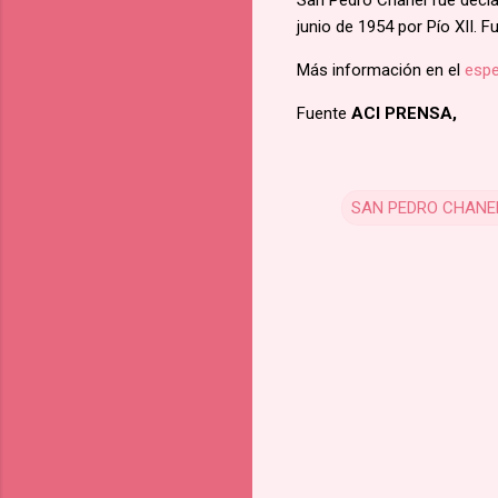
San Pedro Chanel fue decla
junio de 1954 por Pío XII. 
Más información en el
espe
Fuente
ACI PRENSA,
SAN PEDRO CHANE
C
o
m
m
e
n
t
s