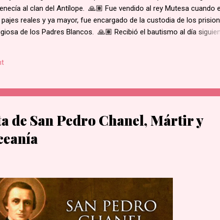
enecía al clan del Antílope. 🙏🏽 Fue vendido al rey Mutesa cuando 
 pajes reales y ya mayor, fue encargado de la custodia de los prisio
ligiosa de los Padres Blancos. 🙏🏽 Recibió el bautismo al día siguie
ukasa, en 1885. 🙏🏽 Cuando el rey de Burgunda, hoy Uganda, le ord
ó. Junto con otros mártires se le condujo en una marcha hacia la al
t
e su hogar. 🙏🏽 Según la costumbre, se ejecutaba a un prisioner
ue el primero en caer por el mal estado en que se encontraba. 🙏🏽 
decapitado y sus restos dejados al borde del camino....
ta de San Pedro Chanel, Mártir y
ceanía