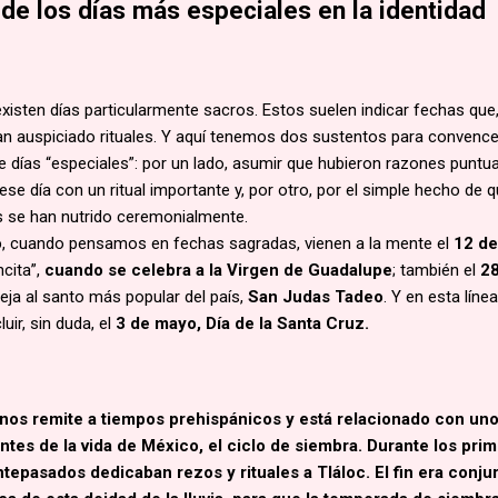
de los días más especiales en la identidad
xisten días particularmente sacros. Estos suelen indicar fechas que
han auspiciado rituales. Y aquí tenemos dos sustentos para convenc
e días “especiales”: por un lado, asumir que hubieron razones puntu
se día con un ritual importante y, por otro, por el simple hecho de 
s se han nutrido ceremonialmente.
o
, cuando pensamos en fechas sagradas, vienen a la mente el
12 de
ncita”,
cuando se celebra a la Virgen de Guadalupe
; también el
28
teja al santo más popular del país,
San Judas Tadeo
. Y en esta línea
uir, sin duda, el
3 de mayo, Día de la Santa Cruz.
a nos remite a tiempos prehispánicos y está relacionado con un
tes de la vida de México, el ciclo de siembra.
Durante los pri
tepasados dedicaban rezos y rituales a Tláloc.
El fin era conjur