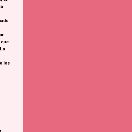
la
mado
ar
o que
 La
e los
e