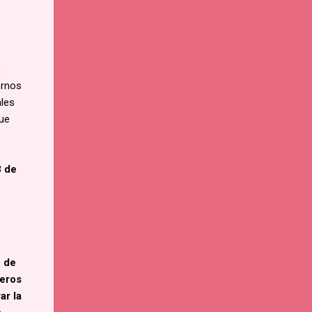
,
ernos
ales
que
 de
o de
meros
ar la