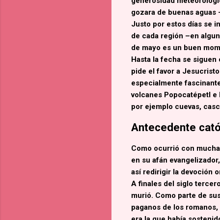
generosidad meteorológic
gozara de buenas aguas –
Justo por estos días se in
de cada región –en alguna
de mayo es un buen momen
Hasta la fecha se siguen 
pide el favor a Jesucrist
especialmente fascinante
volcanes
Popocatépetl e 
por ejemplo cuevas, casc
Antecedente cató
Como ocurrió con muchas 
en su afán evangelizador,
así redirigir la devoción o
A finales del siglo tercer
murió. Como parte de sus
paganos de los romanos, y
era la que había sostenid