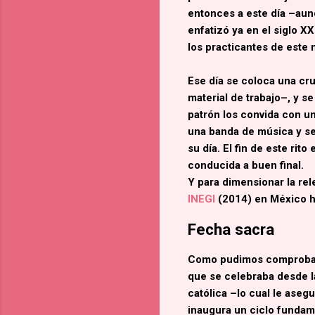
entonces a este día –aun
enfatizó ya en el siglo XX
los practicantes de este m
Ese día se coloca una cru
material de trabajo–, y s
patrón los convida con un
una banda de música y se 
su día. El fin de este rit
conducida a buen final.
Y para dimensionar la rel
INEGI
(2014)
en México ha
Fecha sacra
Como pudimos comprobar e
que se celebraba desde la
católica –lo cual le aseg
inaugura un ciclo fundamen