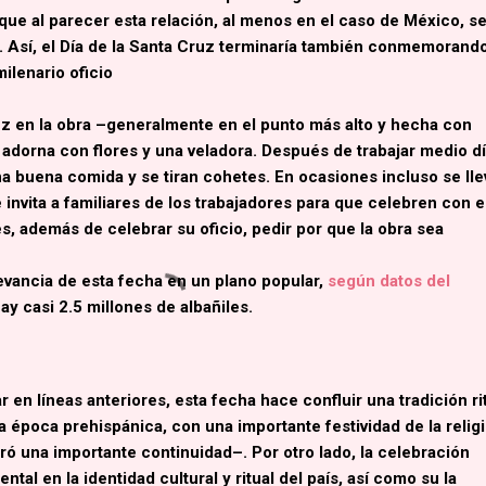
que al parecer esta relación, al menos en el caso de México, s
. Así, el
Día de la Santa Cruz
terminaría también conmemorando
ilenario oficio
z en la obra
–generalmente en el punto más alto y hecha con
e adorna con flores y una veladora. Después de trabajar medio dí
a buena comida y se tiran cohetes. En ocasiones incluso se lle
invita a familiares de los trabajadores para que celebren con e
o es, además de celebrar su oficio, pedir por que la obra sea
evancia de esta fecha en un plano popular,
según datos del
y casi 2.5 millones de albañiles.
n líneas anteriores, esta fecha hace confluir una tradición ri
 época prehispánica, con una importante festividad de la relig
uró una importante continuidad–. Por otro lado,
la celebración
tal en la identidad cultural y ritual del país
, así como su la