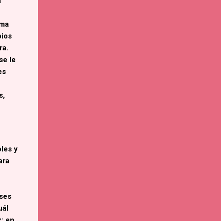
a
ima
pios
ra.
se le
es
s,
les y
ara
oses
uál
z; en