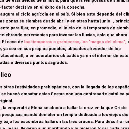
a de esta deidad de la lluvia, para que la temporada de siembr
factor decisivo en el éxito de la cosecha.
augura el ciclo agrícola en el país.
Si bien esto depende del cl
s zonas se siembra desde abril y en otras hasta junio–, princi
to para fijar, en promedio, el inicio de la temporada de siemb
celebrando ceremonias para invocar las lluvias, solo que ahora 
o. El caso de
los tiemperos o graniceros, los
“magos del clima”
,
; ya sea en sus propios pueblos, ubicados alrededor de los
Iztaccíhuatl
, o en adoratorios ubicados ya en el interior de esto
adas o diversos puntos sagrados.
lico
otras festividades prehispánicas, con la llegada de los españo
 s
e buscó empatar estas fiestas con una contraparte católica p
riginal.
o, la emperatriz Elena se abocó a hallar la cruz en la que Cristo
 pesquisas mandó demoler un templo dedicado a los viejos di
 bajo los escombros hallaron las tres cruces. Para descifrar c
o a Jesús, llevaron a un moribundo y lo hicieron tocar cada cru