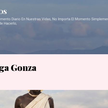
Skip to main content
OS
Alimento Diario En Nuestras Vidas, No Importa El Momento Simpleme
de Hacerlo,
S
ga Gonza