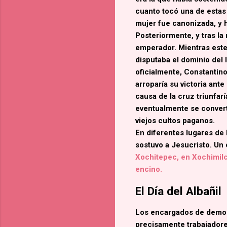
cuanto tocó una de estas 
mujer fue canonizada, y 
Posteriormente, y tras la
emperador. Mientras este 
disputaba el dominio del 
oficialmente,
Constantino 
arroparía su victoria an
causa de la cruz triunfar
eventualmente se convert
viejos cultos paganos.
En diferentes lugares de
sostuvo a Jesucristo. Un 
Xochitepec, en Xochimilc
encino.
El Día del Albañil
Los encargados de demoler
precisamente trabajadore