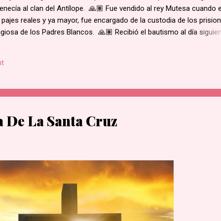
enecía al clan del Antílope. 🙏🏽 Fue vendido al rey Mutesa cuando 
 pajes reales y ya mayor, fue encargado de la custodia de los prisio
ligiosa de los Padres Blancos. 🙏🏽 Recibió el bautismo al día siguie
ukasa, en 1885. 🙏🏽 Cuando el rey de Burgunda, hoy Uganda, le ord
ó. Junto con otros mártires se le condujo en una marcha hacia la al
t
e su hogar. 🙏🏽 Según la costumbre, se ejecutaba a un prisioner
ue el primero en caer por el mal estado en que se encontraba. 🙏🏽 
decapitado y sus restos dejados al borde del camino....
a De La Santa Cruz