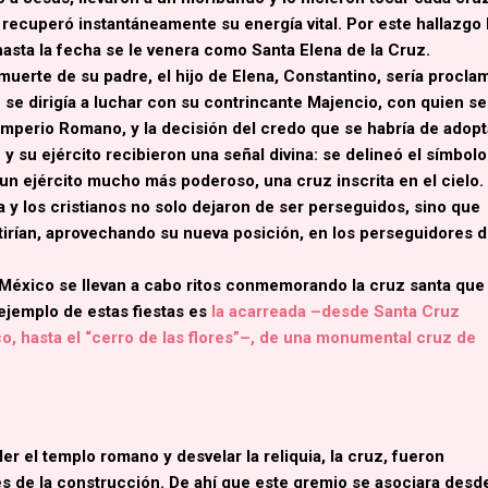
recuperó instantáneamente su energía vital. Por este hallazgo 
hasta la fecha se le venera como
Santa Elena de la Cruz
.
 muerte de su padre, el hijo de Elena,
Constantino
, sería procla
se dirigía a luchar con su contrincante Majencio, con quien se
Imperio Romano, y la decisión del credo que se habría de adopt
y su ejército recibieron una señal divina
: se delineó el símbol
te un ejército mucho más poderoso,
una cruz inscrita en el cielo
.
ía y los cristianos no solo dejaron de ser perseguidos, sino que
irían, aprovechando su nueva posición, en los perseguidores d
 México se llevan a cabo ritos conmemorando la cruz santa que
ejemplo de estas fiestas es
la acarreada –desde Santa Cruz
o, hasta el “cerro de las flores”–, de una monumental cruz de
 el templo romano y desvelar la reliquia, la cruz, fueron
s de la construcción. De ahí que este gremio se asociara desd