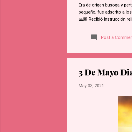
Era de origen busoga y pert
pequeño, fue adscrito a los
🙏🏽 Recibió instrucción re
del martirio de san José M
retractarse de su fe, rehus
Post a Commen
Namugongo, a unos 60 kms d
cada cruce de camino, él f
en Lubawo, fue alanceado y 
3 De Mayo Di
May 03, 2021