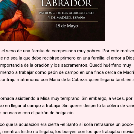
n el seno de una familia de campesinos muy pobres. Por este motivo
e no sea la que debe recibirse primero en una familia: el amor a Dios
la importancia de la oración y los sacramentos. Quedó huérfano muy
omenzó a trabajar como peón de campo en una finca cerca de Madr
contrajo matrimonio con María de la Cabeza, quien llegaría también 
ornada asistiendo a Misa muy temprano. Sin embargo, a veces, por
o en llegar al campo a trabajar. Sin querer despertó la cólera de var
 acusaron con el patrón de holgazán.
ficó que la acusación era cierta -el Santo sí solía retrasarse un poco
 mientras Isidro no llegaba, los bueyes con los que trabajaba movía