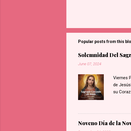
Popular posts from this bl
Solemnidad Del Sagr
June 07, 2024
Viernes 
de Jesús"
su Coraz
llamas de
sangre y,
Nuestro 
cambio, d
Noveno Día de la No
irrevere