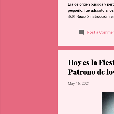
Era de origen busoga y pert
pequeño, fue adscrito a los
🙏🏽 Recibió instrucción re
del martirio de san José M
retractarse de su fe, rehus
Post a Commen
Namugongo, a unos 60 kms d
cada cruce de camino, él f
en Lubawo, fue alanceado y 
Hoy es la Fies
Patrono de lo
May 16, 2021