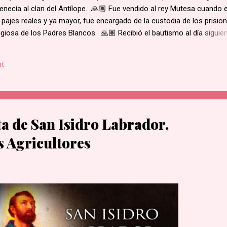
enecía al clan del Antílope. 🙏🏽 Fue vendido al rey Mutesa cuando 
 pajes reales y ya mayor, fue encargado de la custodia de los prisio
ligiosa de los Padres Blancos. 🙏🏽 Recibió el bautismo al día siguie
ukasa, en 1885. 🙏🏽 Cuando el rey de Burgunda, hoy Uganda, le ord
ó. Junto con otros mártires se le condujo en una marcha hacia la al
t
e su hogar. 🙏🏽 Según la costumbre, se ejecutaba a un prisioner
ue el primero en caer por el mal estado en que se encontraba. 🙏🏽 
decapitado y sus restos dejados al borde del camino....
ta de San Isidro Labrador,
s Agricultores