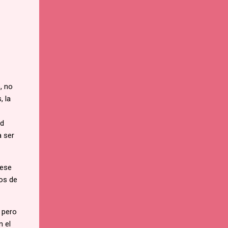
, no
, la
id
a ser
 ese
ios de
- pero
n el