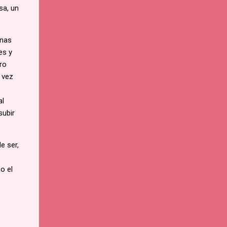
sa, un
onas
es y
ro
 vez
al
subir
e ser,
o el