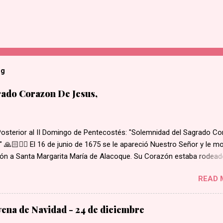
og
ado Corazon De Jesus,
Posterior al II Domingo de Pentecostés: "Solemnidad del Sagrado C
 🙏🏻❤️‍🔥 El 16 de junio de 1675 se le apareció Nuestro Señor y le m
ón a Santa Margarita María de Alacoque. Su Corazón estaba rodead
 amor, coronado de espinas, con una herida abierta de la cual brota
READ 
 del interior de su corazón, salía una cruz. Santa Margarita escuchó 
Señor decir: "He aquí el Corazón que tanto ha amado a los hombres,
e la mayor parte de los hombres no recibe nada más que ingratitud,
vena de Navidad - 24 de diciembre
ncia y desprecio, en este sacramento de amor." He aquí las promesa