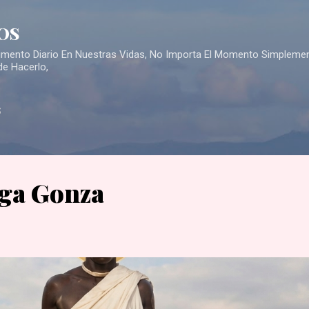
Skip to main content
OS
Alimento Diario En Nuestras Vidas, No Importa El Momento Simpleme
de Hacerlo,
S
ga Gonza