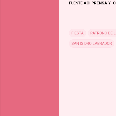
FUENTE
ACI PRENSA Y 
FIESTA
PATRONO DE 
SAN ISIDRO LABRADOR
C
o
m
m
e
n
t
s