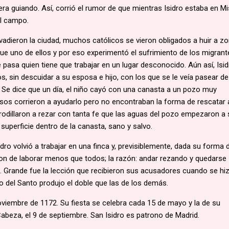
era guiando. Así, corrió el rumor de que mientras Isidro estaba en Mi
el campo.
dieron la ciudad, muchos católicos se vieron obligados a huir a z
ue uno de ellos y por eso experimentó el sufrimiento de los migrant
 pasa quien tiene que trabajar en un lugar desconocido. Aún así, Isid
s, sin descuidar a su esposa e hijo, con los que se le veía pasear de
Se dice que un día, el niño cayó con una canasta a un pozo muy
os corrieron a ayudarlo pero no encontraban la forma de rescatar 
odillaron a rezar con tanta fe que las aguas del pozo empezaron a 
 superficie dentro de la canasta, sano y salvo.
idro volvió a trabajar en una finca y, previsiblemente, dada su forma d
on de laborar menos que todos; la razón: andar rezando y quedarse
 Grande fue la lección que recibieron sus acusadores cuando se hiz
go del Santo produjo el doble que las de los demás.
oviembre de 1172. Su fiesta se celebra cada 15 de mayo y la de su
abeza, el 9 de septiembre. San Isidro es patrono de Madrid.