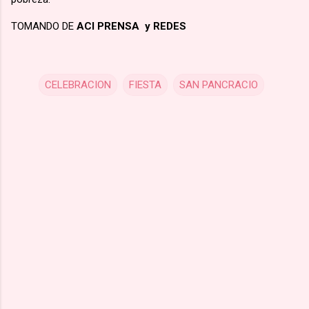
TOMANDO DE
ACI PRENSA y REDES
CELEBRACION
FIESTA
SAN PANCRACIO
C
o
m
m
e
n
t
s