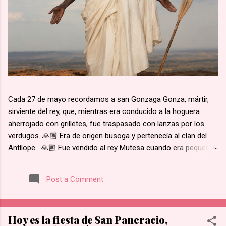
Cada 27 de mayo recordamos a san Gonzaga Gonza, mártir,
sirviente del rey, que, mientras era conducido a la hoguera
aherrojado con grilletes, fue traspasado con lanzas por los
verdugos. 🙏🏽 Era de origen busoga y pertenecía al clan del
Antílope. 🙏🏽 Fue vendido al rey Mutesa cuando era pequeño,
fue adscrito a los pajes reales y ya mayor, fue encargado de la
custodia de los prisioneros. 🙏🏽 Recibió instrucción religiosa
Post a Comment
de los Padres Blancos. 🙏🏽 Recibió el bautismo al día
siguiente del martirio de san José Mukasa, en 1885. 🙏🏽
Cuando el rey de Burgunda, hoy Uganda, le ordenó retractarse
Hoy es la fiesta de San Pancracio,
de su fe, rehusó. Junto con otros mártires se le condujo en