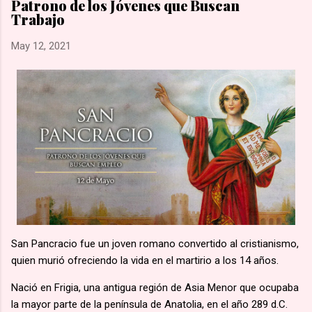
Patrono de los Jóvenes que Buscan
una marcha hacia la aldea de Namugongo, a unos 60 kms de
Trabajo
su hogar. 🙏🏽 Según la costumbre, se ejecutaba a un
prisionero en cada cruce de camino, él fue el primero en caer
May 12, 2021
por el mal estado en que se encontraba. 🙏🏽 Murió en
Lubawo, fue alanceado y decapitado y sus restos dejados al
borde del camino....
San Pancracio fue un joven romano convertido al cristianismo,
quien murió ofreciendo la vida en el martirio a los 14 años.
Nació en Frigia, una antigua región de Asia Menor que ocupaba
la mayor parte de la península de Anatolia, en el año 289 d.C.