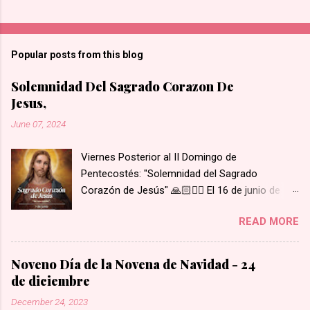
Popular posts from this blog
Solemnidad Del Sagrado Corazon De
Jesus,
June 07, 2024
Viernes Posterior al II Domingo de
Pentecostés: "Solemnidad del Sagrado
Corazón de Jesús" 🙏🏻❤️‍🔥 El 16 de junio de
1675 se le apareció Nuestro Señor y le mostró
READ MORE
su Corazón a Santa Margarita María de
Alacoque. Su Corazón estaba rodeado de
llamas de amor, coronado de espinas, con una
Noveno Día de la Novena de Navidad - 24
herida abierta de la cual brotaba sangre y, del
de diciembre
interior de su corazón, salía una cruz. Santa
December 24, 2023
Margarita escuchó a Nuestro Señor decir: "He