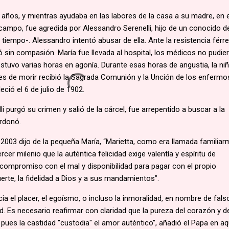
 años, y mientras ayudaba en las labores de la casa a su madre, en 
ampo, fue agredida por Alessandro Serenelli, hijo de un conocido d
 tiempo-. Alessandro intentó abusar de ella. Ante la resistencia férr
ló sin compasión. María fue llevada al hospital, los médicos no pudie
tuvo varias horas en agonía. Durante esas horas de angustia, la ni
es de morir recibió la Sagrada Comunión y la Unción de los enfermo
leció el 6 de julio de 1902.
 purgó su crimen y salió de la cárcel, fue arrepentido a buscar a la
erdonó.
 2003 dijo de la pequeña María, “Marietta, como era llamada familiar
rcer milenio que la auténtica felicidad exige valentía y espíritu de
 compromiso con el mal y disponibilidad para pagar con el propio
uerte, la fidelidad a Dios y a sus mandamientos”.
ia el placer, el egoísmo, o incluso la inmoralidad, en nombre de fals
dad. Es necesario reafirmar con claridad que la pureza del corazón y d
pues la castidad "custodia" el amor auténtico”, añadió el Papa en aq