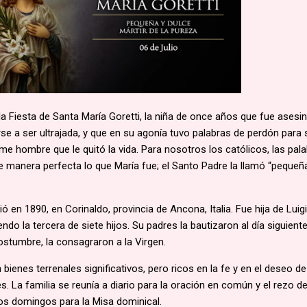
 la Fiesta de Santa María Goretti, la niña de once años que fue asesi
rse a ser ultrajada, y que en su agonía tuvo palabras de perdón para 
ame hombre que le quitó la vida. Para nosotros los católicos, las pal
e manera perfecta lo que María fue; el Santo Padre la llamó “pequeñ
ió en 1890, en Corinaldo, provincia de Ancona, Italia. Fue hija de Luigi
iendo la tercera de siete hijos. Su padres la bautizaron al día siguient
ostumbre, la consagraron a la Virgen.
 bienes terrenales significativos, pero ricos en la fe y en el deseo d
des. La familia se reunía a diario para la oración en común y el rezo de
 los domingos para la Misa dominical.