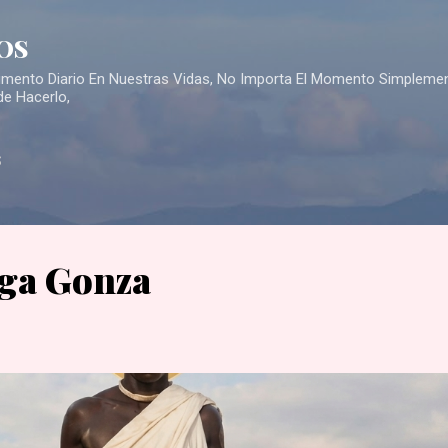
Skip to main content
OS
Alimento Diario En Nuestras Vidas, No Importa El Momento Simpleme
de Hacerlo,
S
ga Gonza