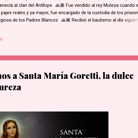
enecía al clan del Antílope. 🙏🏽 Fue vendido al rey Mutesa cuando 
 pajes reales y ya mayor, fue encargado de la custodia de los prisio
ligiosa de los Padres Blancos. 🙏🏽 Recibió el bautismo al día siguie
ukasa, en 1885. 🙏🏽 Cuando el rey de Burgunda, hoy Uganda, le ord
ó. Junto con otros mártires se le condujo en una marcha hacia la al
t
e su hogar. 🙏🏽 Según la costumbre, se ejecutaba a un prisioner
ue el primero en caer por el mal estado en que se encontraba. 🙏🏽 
decapitado y sus restos dejados al borde del camino....
s a Santa María Goretti, la dulce
pureza