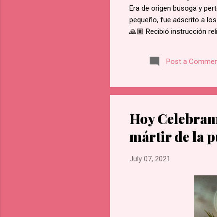
Era de origen busoga y pert
pequeño, fue adscrito a los
🙏🏽 Recibió instrucción re
del martirio de san José M
retractarse de su fe, rehus
Post a Commen
Namugongo, a unos 60 kms d
cada cruce de camino, él f
en Lubawo, fue alanceado y 
Hoy Celebramo
mártir de la 
July 07, 2021