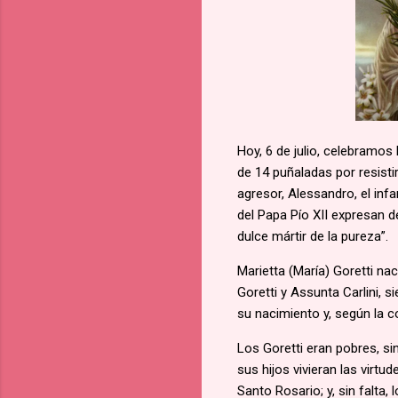
Hoy, 6 de julio, celebramos
de 14 puñaladas por resisti
agresor, Alessandro, el inf
del Papa Pío XII expresan d
dulce mártir de la pureza”.
Marietta (María) Goretti nac
Goretti y Assunta Carlini, s
su nacimiento y, según la c
Los Goretti eran pobres, sin
sus hijos vivieran las virtu
Santo Rosario; y, sin falta,