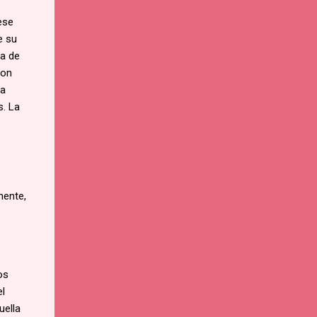
ese
e su
ea de
ron
ña
s. La
mente,
os
el
uella