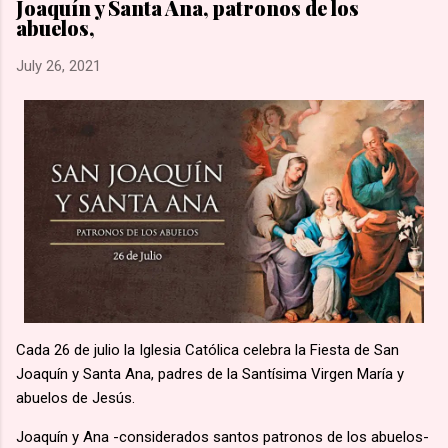
Joaquín y Santa Ana, patronos de los
una marcha hacia la aldea de Namugongo, a unos 60 kms de
abuelos,
su hogar. 🙏🏽 Según la costumbre, se ejecutaba a un
prisionero en cada cruce de camino, él fue el primero en caer
July 26, 2021
por el mal estado en que se encontraba. 🙏🏽 Murió en
Lubawo, fue alanceado y decapitado y sus restos dejados al
borde del camino....
Cada 26 de julio la Iglesia Católica celebra la Fiesta de San
Joaquín y Santa Ana, padres de la Santísima Virgen María y
abuelos de Jesús.
Joaquín y Ana -considerados santos patronos de los abuelos-