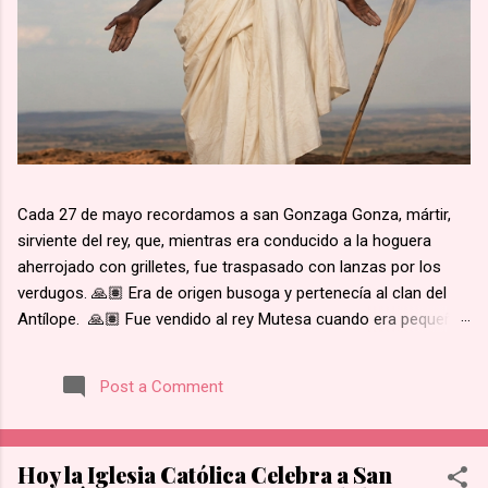
Cada 27 de mayo recordamos a san Gonzaga Gonza, mártir,
sirviente del rey, que, mientras era conducido a la hoguera
aherrojado con grilletes, fue traspasado con lanzas por los
verdugos. 🙏🏽 Era de origen busoga y pertenecía al clan del
Antílope. 🙏🏽 Fue vendido al rey Mutesa cuando era pequeño,
fue adscrito a los pajes reales y ya mayor, fue encargado de la
custodia de los prisioneros. 🙏🏽 Recibió instrucción religiosa
Post a Comment
de los Padres Blancos. 🙏🏽 Recibió el bautismo al día
siguiente del martirio de san José Mukasa, en 1885. 🙏🏽
Cuando el rey de Burgunda, hoy Uganda, le ordenó retractarse
Hoy la Iglesia Católica Celebra a San
de su fe, rehusó. Junto con otros mártires se le condujo en