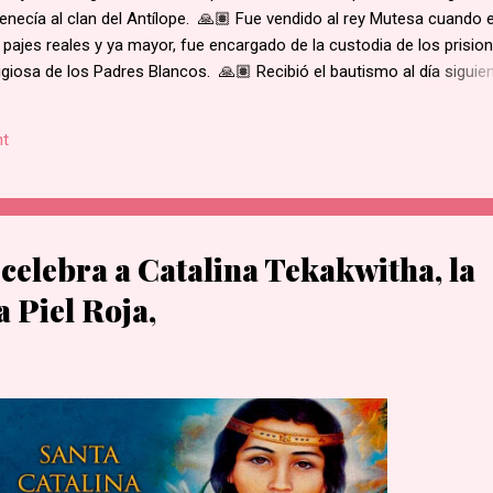
enecía al clan del Antílope. 🙏🏽 Fue vendido al rey Mutesa cuando 
 pajes reales y ya mayor, fue encargado de la custodia de los prisio
ligiosa de los Padres Blancos. 🙏🏽 Recibió el bautismo al día siguie
ukasa, en 1885. 🙏🏽 Cuando el rey de Burgunda, hoy Uganda, le ord
ó. Junto con otros mártires se le condujo en una marcha hacia la al
t
e su hogar. 🙏🏽 Según la costumbre, se ejecutaba a un prisioner
ue el primero en caer por el mal estado en que se encontraba. 🙏🏽 
decapitado y sus restos dejados al borde del camino....
 celebra a Catalina Tekakwitha, la
 Piel Roja,