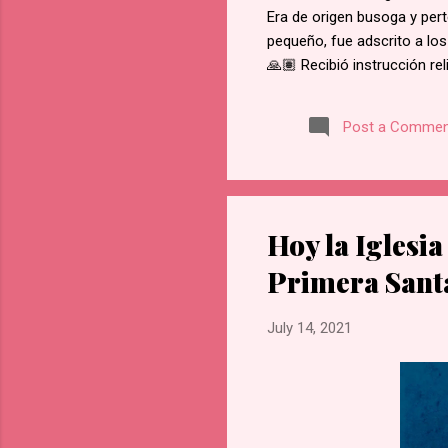
Era de origen busoga y pert
pequeño, fue adscrito a los
🙏🏽 Recibió instrucción re
del martirio de san José M
retractarse de su fe, rehus
Post a Commen
Namugongo, a unos 60 kms d
cada cruce de camino, él f
en Lubawo, fue alanceado y 
Hoy la Iglesia
Primera Santa
July 14, 2021