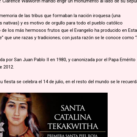
 P. Clarence Walworth mandó erigir un monumento al lado de su sepul
 memoria de las tribus que formaban la nación iroquesa (una
s nativas) y es motivo de orgullo para todo el pueblo católico
o de los más hermosos frutos que el Evangelio ha producido en Est
e” que une razas y tradiciones; con justa razón se le conoce como “
ada por San Juan Pablo II en 1980, y canonizada por el Papa Emérito
e 2012.
 fiesta se celebra el 14 de julio, en el resto del mundo se le recuerd