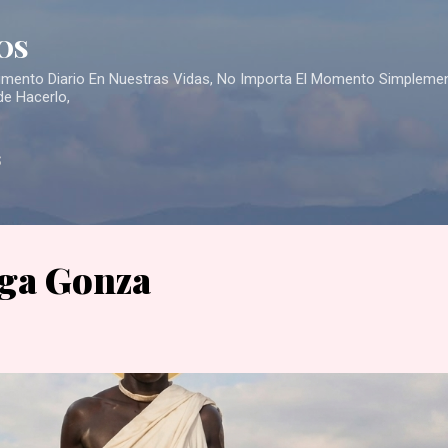
Skip to main content
OS
Alimento Diario En Nuestras Vidas, No Importa El Momento Simpleme
de Hacerlo,
S
ga Gonza