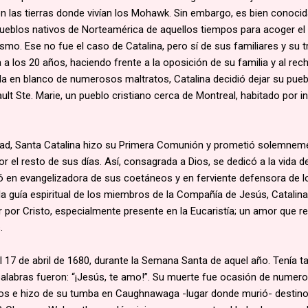
n las tierras donde vivían los Mohawk. Sin embargo, es bien conocid
ueblos nativos de Norteamérica de aquellos tiempos para acoger el
smo. Ese no fue el caso de Catalina, pero sí de sus familiares y su tr
a a los 20 años, haciendo frente a la oposición de su familia y al re
a en blanco de numerosos maltratos, Catalina decidió dejar su pueb
t Ste. Marie, un pueblo cristiano cerca de Montreal, habitado por i
vidad, Santa Catalina hizo su Primera Comunión y prometió solemnem
r el resto de sus días. Así, consagrada a Dios, se dedicó a la vida d
tió en evangelizadora de sus coetáneos y en ferviente defensora de l
guía espiritual de los miembros de la Compañía de Jesús, Catalina
 por Cristo, especialmente presente en la Eucaristía; un amor que re
.
el 17 de abril de 1680, durante la Semana Santa de aquel año. Tenía t
palabras fueron: “¡Jesús, te amo!”. Su muerte fue ocasión de numer
yos e hizo de su tumba en Caughnawaga -lugar donde murió- destino