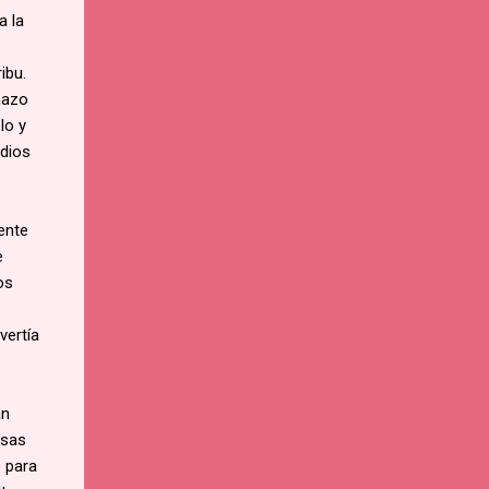
a la
ibu.
chazo
lo y
ndios
ente
e
os
vertía
an
osas
 para