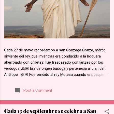
Cada 27 de mayo recordamos a san Gonzaga Gonza, mártir,
sirviente del rey, que, mientras era conducido a la hoguera
aherrojado con grilletes, fue traspasado con lanzas por los
verdugos. 🙏🏽 Era de origen busoga y pertenecía al clan del
Antílope. 🙏🏽 Fue vendido al rey Mutesa cuando era pequeño,
fue adscrito a los pajes reales y ya mayor, fue encargado de la
custodia de los prisioneros. 🙏🏽 Recibió instrucción religiosa
Post a Comment
de los Padres Blancos. 🙏🏽 Recibió el bautismo al día
siguiente del martirio de san José Mukasa, en 1885. 🙏🏽
Cuando el rey de Burgunda, hoy Uganda, le ordenó retractarse
Cada 13 de septiembre se celebra a San
de su fe, rehusó. Junto con otros mártires se le condujo en