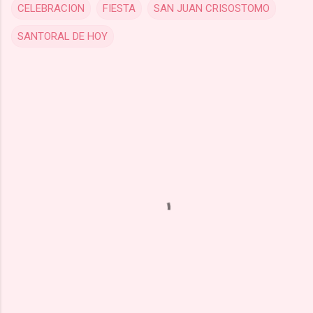
CELEBRACION
FIESTA
SAN JUAN CRISOSTOMO
SANTORAL DE HOY
C
o
m
m
e
n
t
s