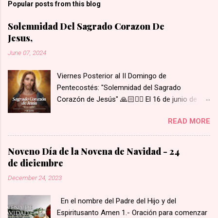
Popular posts from this blog
Solemnidad Del Sagrado Corazon De
Jesus,
June 07, 2024
Viernes Posterior al II Domingo de
Pentecostés: "Solemnidad del Sagrado
Corazón de Jesús" 🙏🏻❤️‍🔥 El 16 de junio de
1675 se le apareció Nuestro Señor y le mostró
READ MORE
su Corazón a Santa Margarita María de
Alacoque. Su Corazón estaba rodeado de
llamas de amor, coronado de espinas, con una
Noveno Día de la Novena de Navidad - 24
herida abierta de la cual brotaba sangre y, del
de diciembre
interior de su corazón, salía una cruz. Santa
December 24, 2023
Margarita escuchó a Nuestro Señor decir: "He
aquí el Corazón que tanto ha amado a los
En el nombre del Padre del Hijo y del
hombres, y en cambio, de la mayor parte de los
Espiritusanto Amen 1.- Oración para comenzar
hombres no recibe nada más que ingratitud,