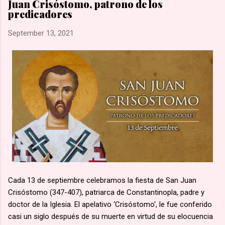
Juan Crisóstomo, patrono de los
una marcha hacia la aldea de Namugongo, a unos 60 kms de
predicadores
su hogar. 🙏🏽 Según la costumbre, se ejecutaba a un
prisionero en cada cruce de camino, él fue el primero en caer
September 13, 2021
por el mal estado en que se encontraba. 🙏🏽 Murió en
Lubawo, fue alanceado y decapitado y sus restos dejados al
borde del camino....
Cada 13 de septiembre celebramos la fiesta de San Juan
Crisóstomo (347-407), patriarca de Constantinopla, padre y
doctor de la Iglesia. El apelativo ‘Crisóstomo', le fue conferido
casi un siglo después de su muerte en virtud de su elocuencia