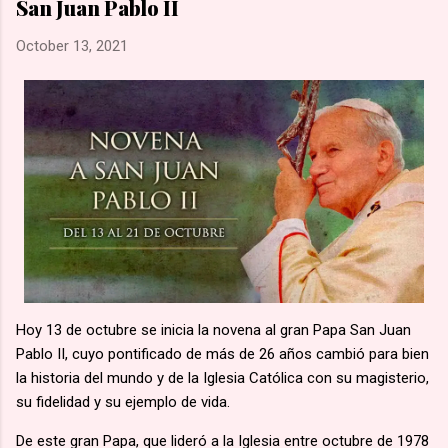
San Juan Pablo II
una marcha hacia la aldea de Namugongo, a unos 60 kms de
su hogar. 🙏🏽 Según la costumbre, se ejecutaba a un
October 13, 2021
prisionero en cada cruce de camino, él fue el primero en caer
por el mal estado en que se encontraba. 🙏🏽 Murió en
Lubawo, fue alanceado y decapitado y sus restos dejados al
borde del camino....
Hoy 13 de octubre se inicia la novena al gran Papa San Juan
Pablo II, cuyo pontificado de más de 26 años cambió para bien
la historia del mundo y de la Iglesia Católica con su magisterio,
su fidelidad y su ejemplo de vida.
De este gran Papa, que lideró a la Iglesia entre octubre de 1978