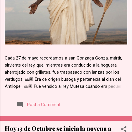
Cada 27 de mayo recordamos a san Gonzaga Gonza, mártir,
sirviente del rey, que, mientras era conducido a la hoguera
aherrojado con grilletes, fue traspasado con lanzas por los
verdugos. 🙏🏽 Era de origen busoga y pertenecía al clan del
Antílope. 🙏🏽 Fue vendido al rey Mutesa cuando era pequeño,
fue adscrito a los pajes reales y ya mayor, fue encargado de la
custodia de los prisioneros. 🙏🏽 Recibió instrucción religiosa
Post a Comment
de los Padres Blancos. 🙏🏽 Recibió el bautismo al día
siguiente del martirio de san José Mukasa, en 1885. 🙏🏽
Cuando el rey de Burgunda, hoy Uganda, le ordenó retractarse
Hoy 13 de Octubre se inicia la novena a
de su fe, rehusó. Junto con otros mártires se le condujo en