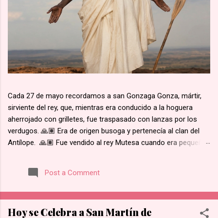
Cada 27 de mayo recordamos a san Gonzaga Gonza, mártir,
sirviente del rey, que, mientras era conducido a la hoguera
aherrojado con grilletes, fue traspasado con lanzas por los
verdugos. 🙏🏽 Era de origen busoga y pertenecía al clan del
Antílope. 🙏🏽 Fue vendido al rey Mutesa cuando era pequeño,
fue adscrito a los pajes reales y ya mayor, fue encargado de la
custodia de los prisioneros. 🙏🏽 Recibió instrucción religiosa
Post a Comment
de los Padres Blancos. 🙏🏽 Recibió el bautismo al día
siguiente del martirio de san José Mukasa, en 1885. 🙏🏽
Cuando el rey de Burgunda, hoy Uganda, le ordenó retractarse
Hoy se Celebra a San Martín de
de su fe, rehusó. Junto con otros mártires se le condujo en