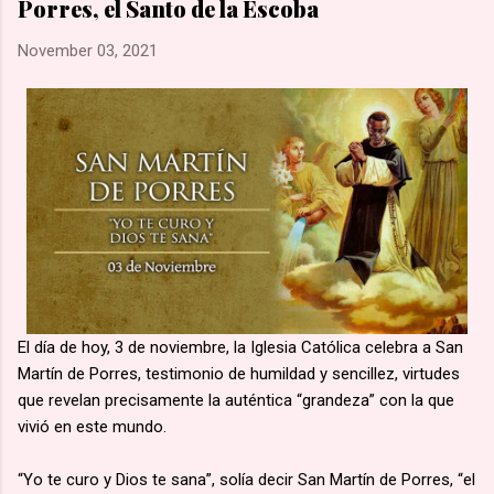
Porres, el Santo de la Escoba
una marcha hacia la aldea de Namugongo, a unos 60 kms de
su hogar. 🙏🏽 Según la costumbre, se ejecutaba a un
November 03, 2021
prisionero en cada cruce de camino, él fue el primero en caer
por el mal estado en que se encontraba. 🙏🏽 Murió en
Lubawo, fue alanceado y decapitado y sus restos dejados al
borde del camino....
El día de hoy, 3 de noviembre, la Iglesia Católica celebra a San
Martín de Porres, testimonio de humildad y sencillez, virtudes
que revelan precisamente la auténtica “grandeza” con la que
vivió en este mundo.
“Yo te curo y Dios te sana”, solía decir San Martín de Porres, “el