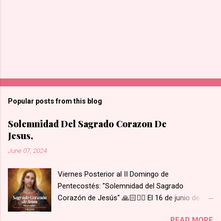
Popular posts from this blog
Solemnidad Del Sagrado Corazon De
Jesus,
June 07, 2024
Viernes Posterior al II Domingo de
Pentecostés: "Solemnidad del Sagrado
Corazón de Jesús" 🙏🏻❤️‍🔥 El 16 de junio de
1675 se le apareció Nuestro Señor y le mostró
READ MORE