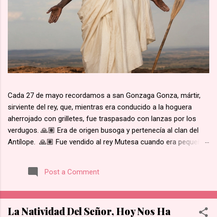
Cada 27 de mayo recordamos a san Gonzaga Gonza, mártir,
sirviente del rey, que, mientras era conducido a la hoguera
aherrojado con grilletes, fue traspasado con lanzas por los
verdugos. 🙏🏽 Era de origen busoga y pertenecía al clan del
Antílope. 🙏🏽 Fue vendido al rey Mutesa cuando era pequeño,
fue adscrito a los pajes reales y ya mayor, fue encargado de la
custodia de los prisioneros. 🙏🏽 Recibió instrucción religiosa
Post a Comment
de los Padres Blancos. 🙏🏽 Recibió el bautismo al día
siguiente del martirio de san José Mukasa, en 1885. 🙏🏽
Cuando el rey de Burgunda, hoy Uganda, le ordenó retractarse
La Natividad Del Señor, Hoy Nos Ha
de su fe, rehusó. Junto con otros mártires se le condujo en