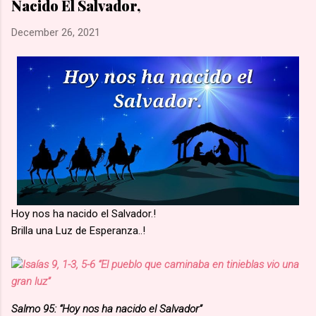
Nacido El Salvador,
una marcha hacia la aldea de Namugongo, a unos 60 kms de
su hogar. 🙏🏽 Según la costumbre, se ejecutaba a un
December 26, 2021
prisionero en cada cruce de camino, él fue el primero en caer
por el mal estado en que se encontraba. 🙏🏽 Murió en
Lubawo, fue alanceado y decapitado y sus restos dejados al
borde del camino....
Hoy nos ha nacido el Salvador.!
Brilla una Luz de Esperanza..!
Isaías 9, 1-3, 5-6 “El pueblo que caminaba en tinieblas vio una
gran luz”
Salmo 95: “Hoy nos ha nacido el Salvador”