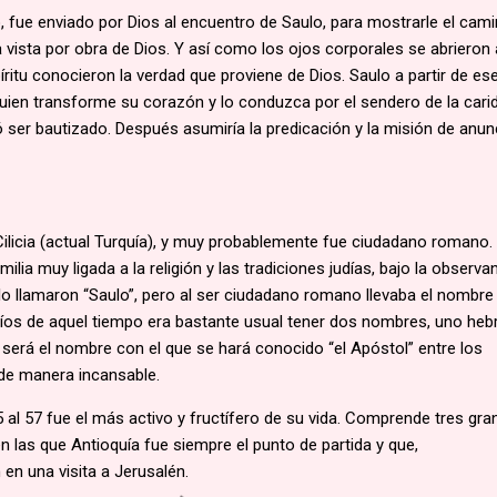
o, fue enviado por Dios al encuentro de Saulo, para mostrarle el cam
a vista por obra de Dios. Y así como los ojos corporales se abrieron 
íritu conocieron la verdad que proviene de Dios. Saulo a partir de es
ien transforme su corazón y lo conduzca por el sendero de la cari
ió ser bautizado. Después asumiría la predicación y la misión de anun
Cilicia (actual Turquía), y muy probablemente fue ciudadano romano.
ilia muy ligada a la religión y las tradiciones judías, bajo la observa
lo llamaron “Saulo”, pero al ser ciudadano romano llevaba el nombre 
udíos de aquel tiempo era bastante usual tener dos nombres, uno heb
o” será el nombre con el que se hará conocido “el Apóstol” entre los
 de manera incansable.
5 al 57 fue el más activo y fructífero de su vida. Comprende tres gr
n las que Antioquía fue siempre el punto de partida y que,
 en una visita a Jerusalén.