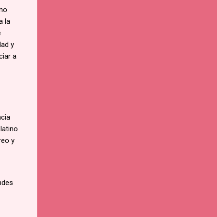
ino
a la
e
dad y
ciar a
ncia
latino
reo y
andes