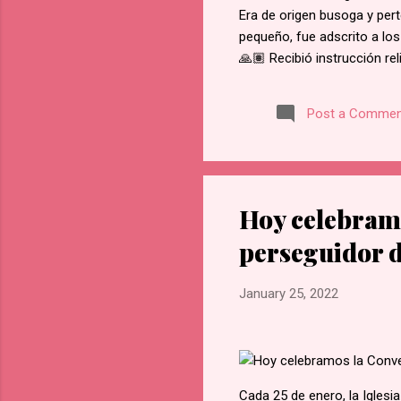
Era de origen busoga y pert
pequeño, fue adscrito a los
🙏🏽 Recibió instrucción re
del martirio de san José M
retractarse de su fe, rehus
Post a Commen
Namugongo, a unos 60 kms d
cada cruce de camino, él f
en Lubawo, fue alanceado y 
Hoy celebramo
perseguidor d
January 25, 2022
Cada 25 de enero, la Iglesi