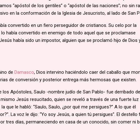
amos “apóstol de los gentiles” o “apóstol de las naciones”; no sin r
isivo en la conformación de la Iglesia de Jesucristo, al lado de San P
abía convertido en un fiero perseguidor de cristianos. Su celo por la
ía lo había convertido en enemigo de todo aquel que se proclamase
l Jesús había sido un impostor, alguien que se proclamó hijo de Dios 
mino de
Damasco
, Dios intervino haciéndolo caer del caballo que mo
torias de conversión y posterior entrega más hermosas que existen.
 los Apóstoles, Saulo -nombre judío de San Pablo- fue derribado de
 mismo Jesús resucitado, quien se reveló a través de una fuerte luz
 la que le habló: “Saulo, Saulo, ¿por qué me persigues?” A lo que él
r?”. La voz le dijo: “Yo soy Jesús, a quien tú persigues”. El destello 
por tres días, permaneciendo en casa de un conocido, sin comer ni b