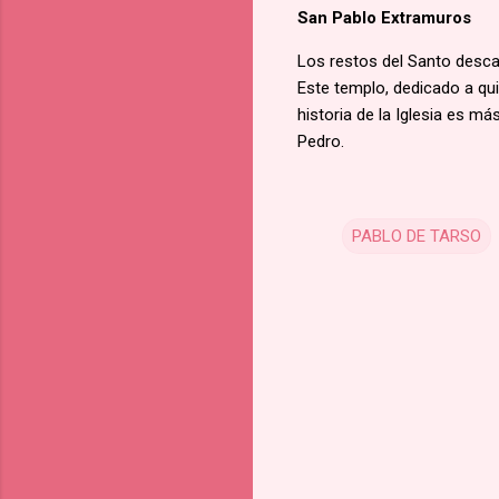
San Pablo Extramuros
Los restos del Santo descan
Este templo, dedicado a qui
historia de la Iglesia es m
Pedro.
PABLO DE TARSO
C
o
m
m
e
n
t