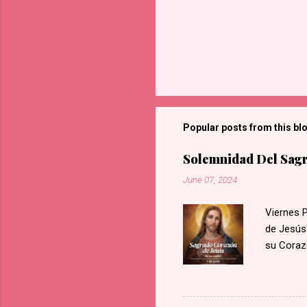
Popular posts from this bl
Solemnidad Del Sagr
June 07, 2024
Viernes 
de Jesús"
su Coraz
llamas de
sangre y,
Nuestro 