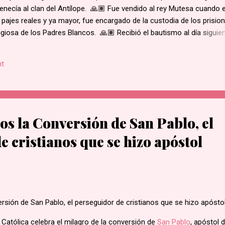
enecía al clan del Antílope. 🙏🏽 Fue vendido al rey Mutesa cuando 
 pajes reales y ya mayor, fue encargado de la custodia de los prisio
ligiosa de los Padres Blancos. 🙏🏽 Recibió el bautismo al día siguie
ukasa, en 1885. 🙏🏽 Cuando el rey de Burgunda, hoy Uganda, le ord
ó. Junto con otros mártires se le condujo en una marcha hacia la al
t
e su hogar. 🙏🏽 Según la costumbre, se ejecutaba a un prisioner
ue el primero en caer por el mal estado en que se encontraba. 🙏🏽 
decapitado y sus restos dejados al borde del camino....
s la Conversión de San Pablo, el
e cristianos que se hizo apóstol
a Católica celebra el milagro de la conversión de
San Pablo
, apóstol d