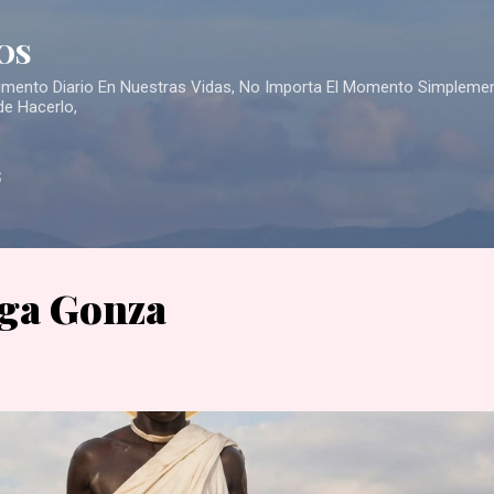
Skip to main content
OS
Alimento Diario En Nuestras Vidas, No Importa El Momento Simpleme
de Hacerlo,
S
ga Gonza