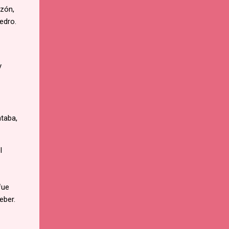
azón,
edro.
y
ntaba,
l
fue
eber.