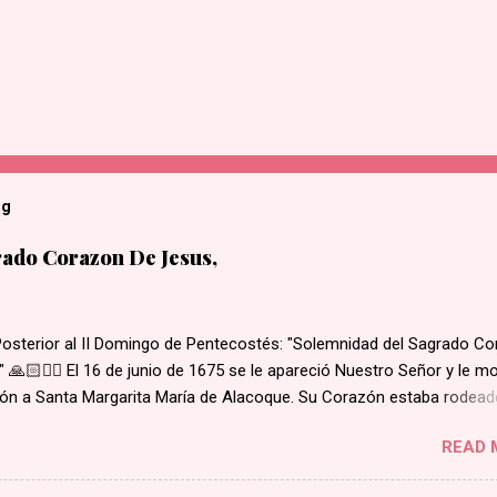
og
ado Corazon De Jesus,
Posterior al II Domingo de Pentecostés: "Solemnidad del Sagrado C
 🙏🏻❤️‍🔥 El 16 de junio de 1675 se le apareció Nuestro Señor y le m
ón a Santa Margarita María de Alacoque. Su Corazón estaba rodead
 amor, coronado de espinas, con una herida abierta de la cual brota
READ 
 del interior de su corazón, salía una cruz. Santa Margarita escuchó 
Señor decir: "He aquí el Corazón que tanto ha amado a los hombres,