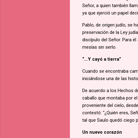
Señor, a quien también llam
ya que ejerció un papel dec
Pablo, de origen judío, se h
preservación de la Ley jud
discípulo del Señor. Para é
mesías sin serlo.
“…Y cayó a tierra”
Cuando se encontraba ca
iniciándose una de las his
De acuerdo a los Hechos de
caballo que montaba por el
proveniente del cielo, desde
contestó: “¿Quién eres, Seño
tal que Saulo quedó ciego 
Un nuevo corazón