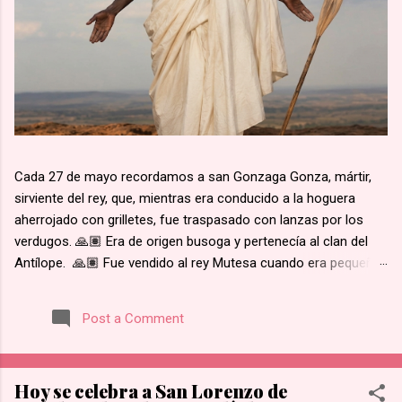
Cada 27 de mayo recordamos a san Gonzaga Gonza, mártir,
sirviente del rey, que, mientras era conducido a la hoguera
aherrojado con grilletes, fue traspasado con lanzas por los
verdugos. 🙏🏽 Era de origen busoga y pertenecía al clan del
Antílope. 🙏🏽 Fue vendido al rey Mutesa cuando era pequeño,
fue adscrito a los pajes reales y ya mayor, fue encargado de la
custodia de los prisioneros. 🙏🏽 Recibió instrucción religiosa
Post a Comment
de los Padres Blancos. 🙏🏽 Recibió el bautismo al día
siguiente del martirio de san José Mukasa, en 1885. 🙏🏽
Cuando el rey de Burgunda, hoy Uganda, le ordenó retractarse
Hoy se celebra a San Lorenzo de
de su fe, rehusó. Junto con otros mártires se le condujo en