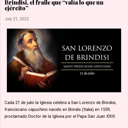
Brindisi, el fraile que “valía lo que un
una marcha hacia la aldea de Namugongo, a unos 60 kms de
ejército”
su hogar. 🙏🏽 Según la costumbre, se ejecutaba a un
prisionero en cada cruce de camino, él fue el primero en caer
July 21, 2022
por el mal estado en que se encontraba. 🙏🏽 Murió en
Lubawo, fue alanceado y decapitado y sus restos dejados al
borde del camino....
Cada 21 de julio la Iglesia celebra a San Lorenzo de Brindisi,
franciscano capuchino nacido en Brindis (Italia) en 1559,
proclamado Doctor de la Iglesia por el Papa San Juan XXIII.