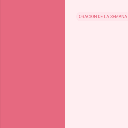
ORACION DE LA SEMANA
C
o
m
m
e
n
t
s