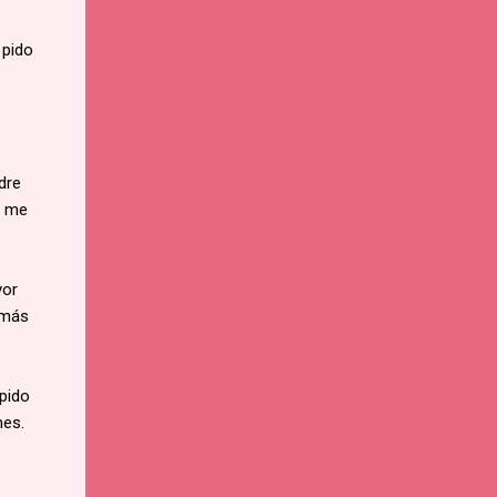
 pido
dre
o me
vor
 más
 pido
nes.