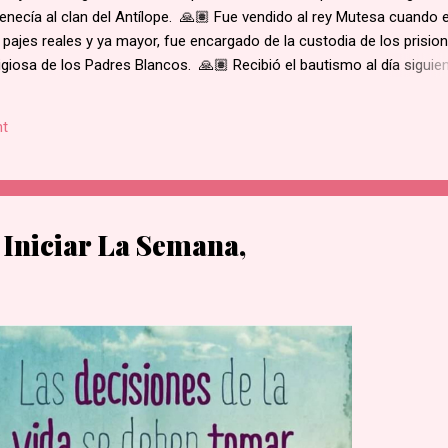
enecía al clan del Antílope. 🙏🏽 Fue vendido al rey Mutesa cuando 
 pajes reales y ya mayor, fue encargado de la custodia de los prisio
ligiosa de los Padres Blancos. 🙏🏽 Recibió el bautismo al día siguie
ukasa, en 1885. 🙏🏽 Cuando el rey de Burgunda, hoy Uganda, le ord
ó. Junto con otros mártires se le condujo en una marcha hacia la al
t
e su hogar. 🙏🏽 Según la costumbre, se ejecutaba a un prisioner
ue el primero en caer por el mal estado en que se encontraba. 🙏🏽 
decapitado y sus restos dejados al borde del camino....
Iniciar La Semana,