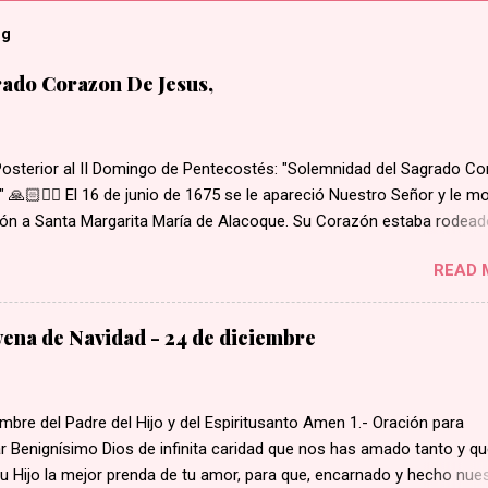
og
ado Corazon De Jesus,
Posterior al II Domingo de Pentecostés: "Solemnidad del Sagrado C
 🙏🏻❤️‍🔥 El 16 de junio de 1675 se le apareció Nuestro Señor y le m
ón a Santa Margarita María de Alacoque. Su Corazón estaba rodead
 amor, coronado de espinas, con una herida abierta de la cual brota
READ 
 del interior de su corazón, salía una cruz. Santa Margarita escuchó 
Señor decir: "He aquí el Corazón que tanto ha amado a los hombres,
e la mayor parte de los hombres no recibe nada más que ingratitud,
vena de Navidad - 24 de diciembre
ncia y desprecio, en este sacramento de amor." He aquí las promesa
s a Santa Margarita, y por medio de ella a todos los devotos de su
orazón: 1. Les daré todas las gracias necesarias a su estado. 2. P
bre del Padre del Hijo y del Espiritusanto Amen 1.- Oración para
s familias. 9. Les consolaré en sus penas. 4. Seré su refugio seguro
 Benignísimo Dios de infinita caridad que nos has amado tanto y q
a vida, y, sobre todo, en la hora de la muerte. 5. Derramaré abundant
tu Hijo la mejor prenda de tu amor, para que, encarnado y hecho nue
..