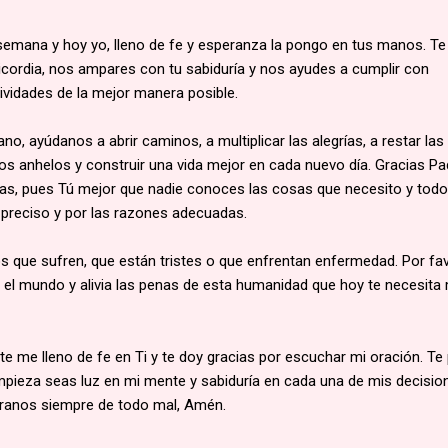
emana y hoy yo, lleno de fe y esperanza la pongo en tus manos. Te
icordia, nos ampares con tu sabiduría y nos ayudes a cumplir con
ividades de la mejor manera posible.
o, ayúdanos a abrir caminos, a multiplicar las alegrías, a restar las
ros anhelos y construir una vida mejor en cada nuevo día. Gracias Pa
as, pues Tú mejor que nadie conoces las cosas que necesito y tod
preciso y por las razones adecuadas.
os que sufren, que están tristes o que enfrentan enfermedad. Por fa
 el mundo y alivia las penas de esta humanidad que hoy te necesita
e me lleno de fe en Ti y te doy gracias por escuchar mi oración. Te
ieza seas luz en mi mente y sabiduría en cada una de mis decisio
branos siempre de todo mal, Amén.