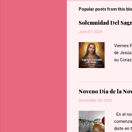
Popular posts from this bl
Solemnidad Del Sagr
June 07, 2024
Viernes 
de Jesús"
su Coraz
llamas de
sangre y,
Nuestro 
cambio, d
Noveno Día de la No
irrevere
December 24, 2023
hizo Jesú
Sagrado C
En el nom
paz en su
comenzar
durante l
diste en 
bendicion.