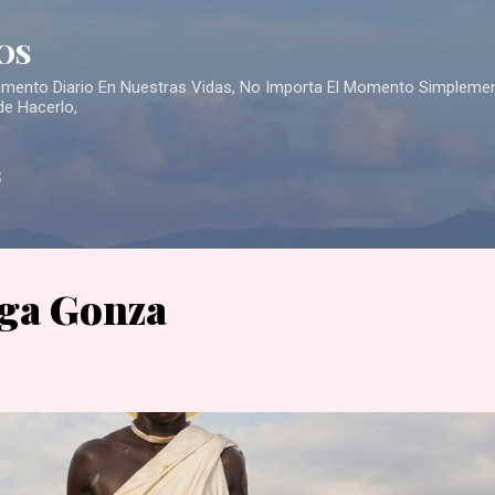
Skip to main content
OS
Alimento Diario En Nuestras Vidas, No Importa El Momento Simpleme
de Hacerlo,
S
ga Gonza