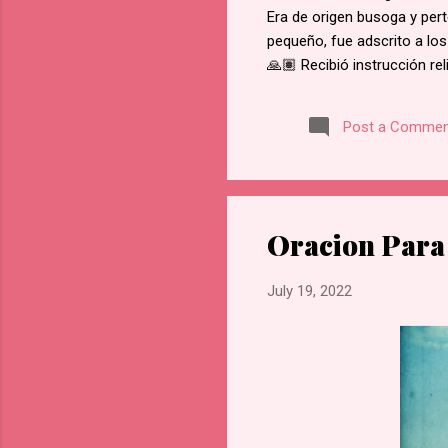
Era de origen busoga y pert
pequeño, fue adscrito a los
🙏🏽 Recibió instrucción re
del martirio de san José M
retractarse de su fe, rehus
Post a Commen
Namugongo, a unos 60 kms d
cada cruce de camino, él f
en Lubawo, fue alanceado y 
Oracion Para 
July 19, 2022