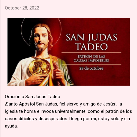
una marcha hacia la aldea de Namugongo, a unos 60 kms de
October 28, 2022
su hogar. 🙏🏽 Según la costumbre, se ejecutaba a un
prisionero en cada cruce de camino, él fue el primero en caer
por el mal estado en que se encontraba. 🙏🏽 Murió en
Lubawo, fue alanceado y decapitado y sus restos dejados al
borde del camino....
Oración a San Judas Tadeo
¡Santo Apóstol San Judas, fiel siervo y amigo de Jesús!, la
Iglesia te honra e invoca universalmente, como el patrón de los
casos difíciles y desesperados. Ruega por mi, estoy solo y sin
ayuda.