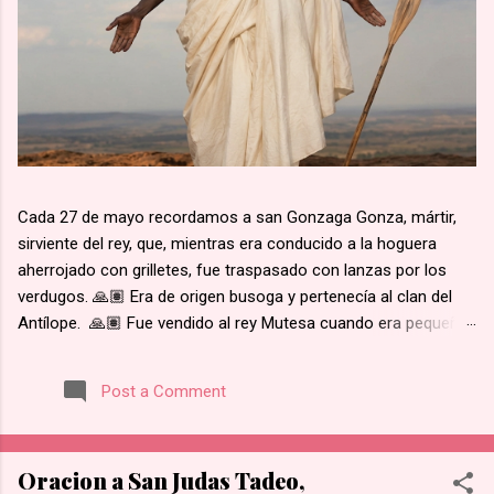
Cada 27 de mayo recordamos a san Gonzaga Gonza, mártir,
sirviente del rey, que, mientras era conducido a la hoguera
aherrojado con grilletes, fue traspasado con lanzas por los
verdugos. 🙏🏽 Era de origen busoga y pertenecía al clan del
Antílope. 🙏🏽 Fue vendido al rey Mutesa cuando era pequeño,
fue adscrito a los pajes reales y ya mayor, fue encargado de la
custodia de los prisioneros. 🙏🏽 Recibió instrucción religiosa
Post a Comment
de los Padres Blancos. 🙏🏽 Recibió el bautismo al día
siguiente del martirio de san José Mukasa, en 1885. 🙏🏽
Cuando el rey de Burgunda, hoy Uganda, le ordenó retractarse
Oracion a San Judas Tadeo,
de su fe, rehusó. Junto con otros mártires se le condujo en