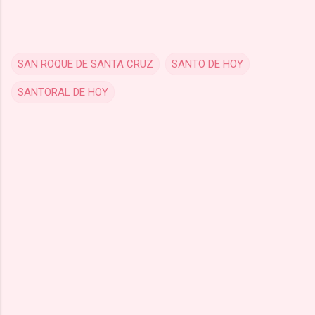
SAN ROQUE DE SANTA CRUZ
SANTO DE HOY
SANTORAL DE HOY
C
o
m
m
e
n
t
s