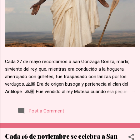
Cada 27 de mayo recordamos a san Gonzaga Gonza, mártir,
sirviente del rey, que, mientras era conducido a la hoguera
aherrojado con grilletes, fue traspasado con lanzas por los
verdugos. 🙏🏽 Era de origen busoga y pertenecía al clan del
Antílope. 🙏🏽 Fue vendido al rey Mutesa cuando era pequeño,
fue adscrito a los pajes reales y ya mayor, fue encargado de la
custodia de los prisioneros. 🙏🏽 Recibió instrucción religiosa
Post a Comment
de los Padres Blancos. 🙏🏽 Recibió el bautismo al día
siguiente del martirio de san José Mukasa, en 1885. 🙏🏽
Cuando el rey de Burgunda, hoy Uganda, le ordenó retractarse
Cada 16 de noviembre se celebra a San
de su fe, rehusó. Junto con otros mártires se le condujo en