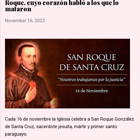
Roque, cuyo corazón habló a los que lo
una marcha hacia la aldea de Namugongo, a unos 60 kms de
mataron
su hogar. 🙏🏽 Según la costumbre, se ejecutaba a un
prisionero en cada cruce de camino, él fue el primero en caer
November 16, 2022
por el mal estado en que se encontraba. 🙏🏽 Murió en
Lubawo, fue alanceado y decapitado y sus restos dejados al
borde del camino....
Cada 16 de noviembre la Iglesia celebra a San Roque González
de Santa Cruz, sacerdote jesuita, mártir y primer santo
paraguayo.