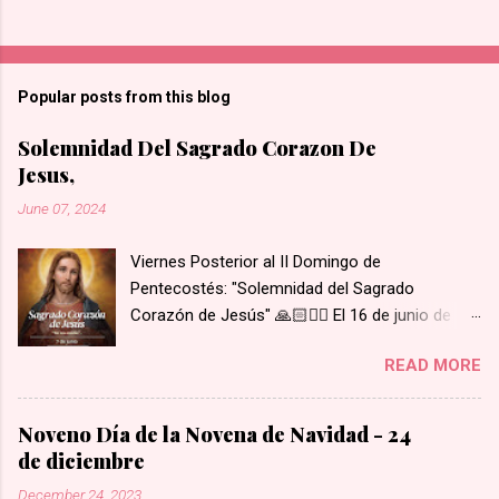
Popular posts from this blog
Solemnidad Del Sagrado Corazon De
Jesus,
June 07, 2024
Viernes Posterior al II Domingo de
Pentecostés: "Solemnidad del Sagrado
Corazón de Jesús" 🙏🏻❤️‍🔥 El 16 de junio de
1675 se le apareció Nuestro Señor y le mostró
READ MORE
su Corazón a Santa Margarita María de
Alacoque. Su Corazón estaba rodeado de
llamas de amor, coronado de espinas, con una
Noveno Día de la Novena de Navidad - 24
herida abierta de la cual brotaba sangre y, del
de diciembre
interior de su corazón, salía una cruz. Santa
December 24, 2023