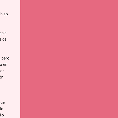
 hizo
opia
s de
, pero
ro en
ior
dón
que
 lo
dió