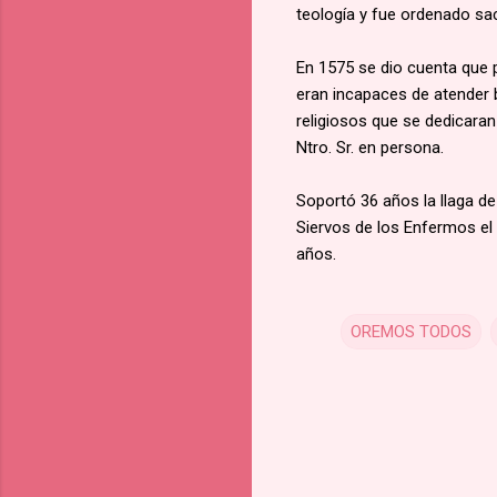
teología y fue ordenado sa
En 1575 se dio cuenta que p
eran incapaces de atender 
religiosos que se dedicara
Ntro. Sr. en persona.
Soportó 36 años la llaga de
Siervos de los Enfermos el 
años.
OREMOS TODOS
C
o
m
m