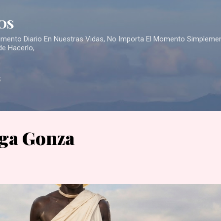
Skip to main content
OS
Alimento Diario En Nuestras Vidas, No Importa El Momento Simpleme
de Hacerlo,
S
ga Gonza