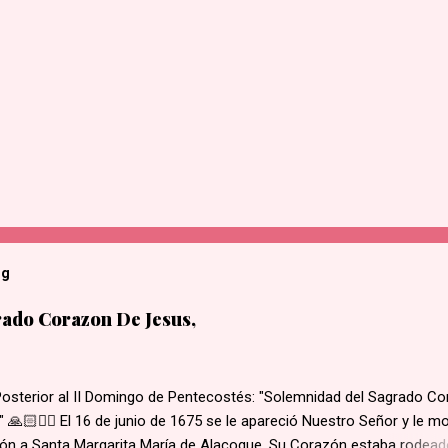
og
ado Corazon De Jesus,
Posterior al II Domingo de Pentecostés: "Solemnidad del Sagrado C
 🙏🏻❤️‍🔥 El 16 de junio de 1675 se le apareció Nuestro Señor y le m
ón a Santa Margarita María de Alacoque. Su Corazón estaba rodead