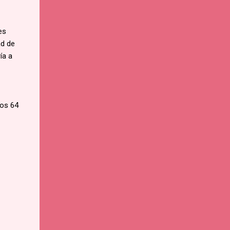
es
ad de
ía a
los 64