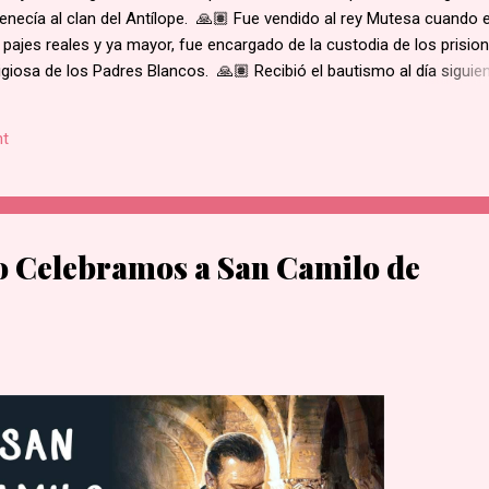
enecía al clan del Antílope. 🙏🏽 Fue vendido al rey Mutesa cuando 
 pajes reales y ya mayor, fue encargado de la custodia de los prisio
ligiosa de los Padres Blancos. 🙏🏽 Recibió el bautismo al día siguie
ukasa, en 1885. 🙏🏽 Cuando el rey de Burgunda, hoy Uganda, le ord
ó. Junto con otros mártires se le condujo en una marcha hacia la al
t
e su hogar. 🙏🏽 Según la costumbre, se ejecutaba a un prisioner
ue el primero en caer por el mal estado en que se encontraba. 🙏🏽 
decapitado y sus restos dejados al borde del camino....
io Celebramos a San Camilo de