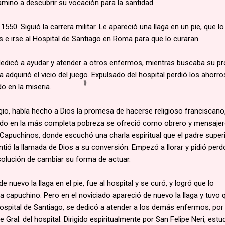
amino a descubrir su vocación para la santidad.
1550. Siguió la carrera militar. Le apareció una llaga en un pie, que lo
as e irse al Hospital de Santiago en Roma para que lo curaran.
dedicó a ayudar y atender a otros enfermos, mientras buscaba su pr
 adquirió el vicio del juego. Expulsado del hospital perdió los ahorro
do en la miseria.
gio, había hecho a Dios la promesa de hacerse religioso franciscano
ando en la más completa pobreza se ofreció como obrero y mensaje
Capuchinos, donde escuchó una charla espiritual que el padre super
intió la llamada de Dios a su conversión. Empezó a llorar y pidió per
solución de cambiar su forma de actuar.
e nuevo la llaga en el pie, fue al hospital y se curó, y logró que lo
 capuchino. Pero en el noviciado apareció de nuevo la llaga y tuvo 
l hospital de Santiago, se dedicó a atender a los demás enfermos, por
ral. del hospital. Dirigido espiritualmente por San Felipe Neri, estu