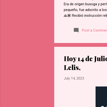
Era de origen busoga y pert
pequeño, fue adscrito a los
🙏🏽 Recibió instrucción re
del martirio de san José M
retractarse de su fe, rehus
Post a Commen
Namugongo, a unos 60 kms d
cada cruce de camino, él f
en Lubawo, fue alanceado y 
Hoy 14 de Jul
Lelis,
July 14, 2023